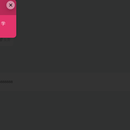
×
行人计
行人
，学
转斗音
） 本
免费
888888