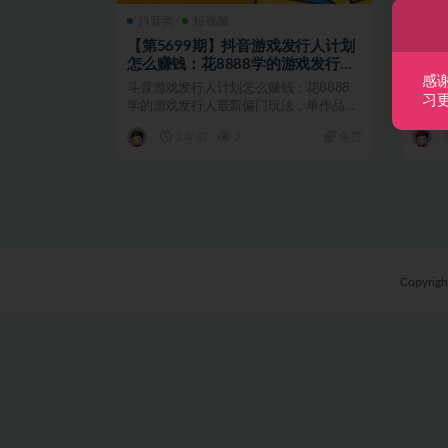
抖音类
短视频
抖音
【第5699期】抖音游戏发行人计划
【副
怎么赚钱：花8888学的游戏发行人
发行
感
最新偏门玩法，单作品收益3000+
操篇
斗音游戏发行人计划怎么赚钱：花8888
斗音
习
学的游戏发行人最新偏门玩法，单作品收
1W+
益3000+ 斗音...
游戏发
3 年前
2
免费
Copyrig