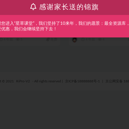
感谢家长送的锦旗
类
短视频
抖音类
短视频
业3793】抖音怎么赚钱：游戏
【副业2937期】抖音游戏发
人训练营，月入1W+理论篇+实
划怎么赚钱：玩转抖音游戏发
谢您进入“星草课堂”，我们坚持了10来年，我们的愿景：最全资源库
！
赚钱项目（29节视频课）
怎么赚钱：游戏发行人训练营，月入
斗音游戏发行人计划怎么赚钱：玩
更优惠，我们会继续坚持下去！
理论篇+实操篇！ 斗音怎么赚钱 本套
游戏发行人赚钱项目（29节视频课
行人训练...
套斗音游戏发行人赚...
4 年前
5
免费
4 年前
4
ht © 2021
RiPro-V2
- All rights reserved
|
京ICP备18888888号-1
|
京公网安备 188