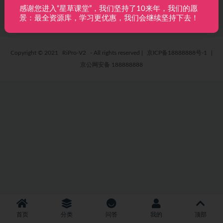
2 年前
4
免费
感谢您进入“星草课堂”，我们坚持了10来年，我们的愿
景：最全资源库，学习更优惠，我们会继续坚持下去！
Copyright © 2021
RiPro-V2
- All rights reserved
|
京ICP备18888888号-1
|
京公网安备 188888888
首页
分类
问答
我的
顶部