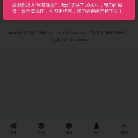
2 年前
1
免费
感谢您进入“星草课堂”，我们坚持了10来年，我们的愿
景：最全资源库，学习更优惠，我们会继续坚持下去！
Copyright © 2021
RiPro-V2
- All rights reserved
|
京ICP备18888888号-1
|
京公网安备 188888888
首页
分类
问答
我的
顶部