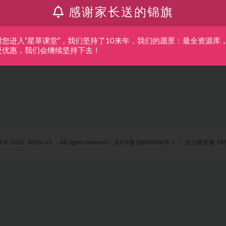
感谢家长送的锦旗
谢您进入“星草课堂”，我们坚持了10来年，我们的愿景：最全资源库
更优惠，我们会继续坚持下去！
ht © 2021
RiPro-V2
- All rights reserved
|
京ICP备18888888号-1
|
京公网安备 188