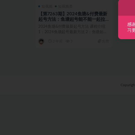
短视频
短视频类
【第7263期】2024鱼塘&付费最新
起号方法：鱼塘起号能不能一起拉
感
爆直播间
2024鱼塘&付费最新起号方法 课程介绍
习
1：2024鱼塘起号最新方法 2：鱼塘如
何...
2 年前
3
免费
Copyrig