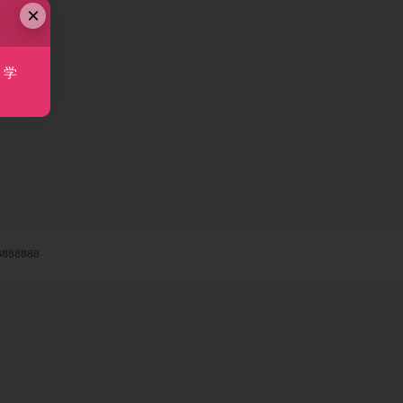
×
，学
888888