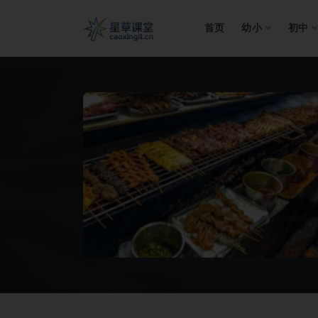
首页
幼小
初中
全部