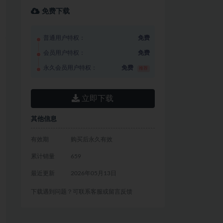
免费下载
普通用户特权：
免费
会员用户特权：
免费
永久会员用户特权：
免费
推荐
立即下载
其他信息
有效期
购买后永久有效
累计销量
659
最近更新
2026年05月13日
下载遇到问题？可联系客服或留言反馈