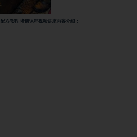
/配方教程 培训课程视频讲座内容介绍：