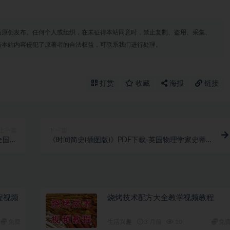
站原创发布。任何个人或组织，在未征得本站同意时，禁止复制、盗用、采集、
若本站内容侵犯了原著者的合法权益，可联系我们进行处理。
打赏
收藏
海报
链接
上一篇
下一篇
全国版
《时间简史(插图版)》PDF下载-英国物理学家史蒂
课视频
芬·霍金经典科普著作
程视频
烧烤技术配方大全教学视频教程
免费
生活兴趣
3 月前
10
免