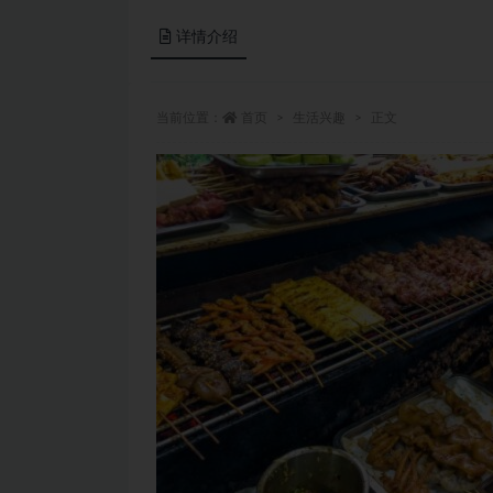
详情介绍
当前位置：
首页
生活兴趣
正文