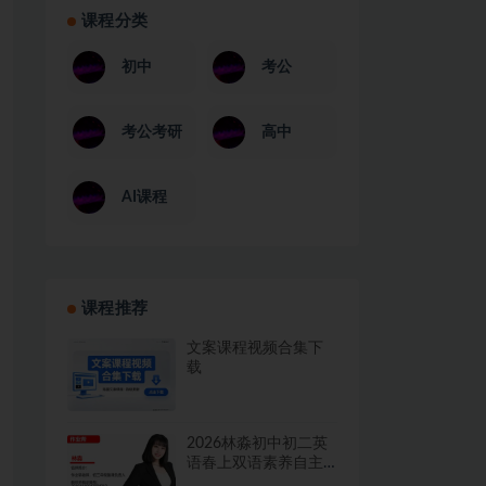
课程分类
初中
考公
考公考研
高中
AI课程
课程推荐
文案课程视频合集下
载
2026林淼初中初二英
语春上双语素养自主
学习·TY·A+二期网课