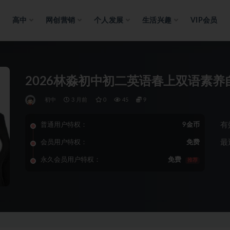
高中
网创营销
个人发展
生活兴趣
VIP会员
2026林淼初中初二英语春上双语素养自
初中
3 月前
0
45
9
有
普通用户特权：
9金币
最
会员用户特权：
免费
永久会员用户特权：
免费
推荐