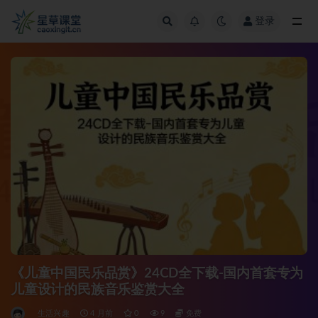
登录
全部
《儿童中国民乐品赏》24CD全下载-国内首套专为
儿童设计的民族音乐鉴赏大全
生活兴趣
4 月前
0
9
免费