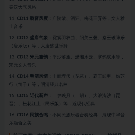
秦汉大气风格
11.
CD11 魏晋风度
：广陵散、酒狂、梅花三弄等，文人雅
士音乐
12.
CD12 盛唐气象
：霓裳羽衣曲、阳关三叠、秦王破阵乐
（唐乐版）等，大唐盛世乐舞
13.
CD13 宋元雅韵
：平沙落雁、潇湘水云、寒鸦戏水等，
宋元文人音乐
14.
CD14 明清风情
：十面埋伏（琵琶）、霸王卸甲、姑苏
行（笛子）等，明清经典名曲
15.
CD15 近代新声
：二泉映月（二胡）、大浪淘沙（琵
琶）、松花江上（民乐版）等，近现代经典
16.
CD16 民族合鸣
：不同民族乐器合奏经典，展现中华音
乐融合之美