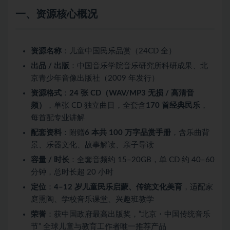
一、资源核心概况
资源名称
：儿童中国民乐品赏（24CD 全）
出品 / 出版
：中国音乐学院音乐研究所科研成果、北
京青少年音像出版社（2009 年发行）
资源格式
：
24 张 CD（WAV/MP3 无损 / 高清音
频）
，单张 CD 独立曲目，全套含
170 首经典民乐
，
每首配专业讲解
配套资料
：附赠
6 本共 100 万字品赏手册
，含乐曲背
景、乐器文化、故事解读、亲子导读
容量 / 时长
：全套音频约 15–20GB，单 CD 约 40–60
分钟，总时长超 20 小时
定位
：
4–12 岁儿童民乐启蒙、传统文化美育
，适配家
庭熏陶、学校音乐课堂、兴趣班教学
荣誉
：获中国政府最高出版奖，“北京・中国传统音乐
节” 全球儿童与教育工作者唯一推荐产品