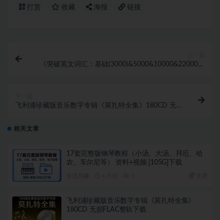
打赏
收藏
海报
链接
上一篇
《突破英文词汇：基础(3000)&5000&10000&22000》
4册PDF下载
下一篇
飞利浦珍藏版音乐数字专辑《莫扎特全集》180CD 无
损FLAC整轨下载
相关文章
17套完整版钢琴教程（小汤、大汤、拜厄、哈
农、车尔尼等） 资料+视频 [105G]下载
生活兴趣
4 月前
5
免费
飞利浦珍藏版音乐数字专辑《莫扎特全集》
180CD 无损FLAC整轨下载