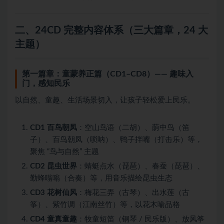
二、24CD 完整内容体系（三大篇章，24 大
主题）
第一篇章：童蒙养正篇（CD1–CD8）—— 趣味入
门，感知民乐
以自然、童趣、生活场景切入，让孩子轻松爱上民乐。
CD1 百鸟朝凤
：空山鸟语（二胡）、荫中鸟（笛
子）、百鸟朝凤（唢呐）、鸭子拌嘴（打击乐）等，
聚焦 “鸟与自然” 主题
CD2 昆虫世界
：蜻蜓点水（琵琶）、春蚕（琵琶）、
勤蜂嗡嗡（合奏）等，用音乐描绘昆虫生态
CD3 花树仙风
：梅花三弄（古琴）、出水莲（古
筝）、紫竹调（江南丝竹）等，以花木喻品格
CD4 童真童趣
：牧童短笛（钢琴 / 民乐版）、放风筝