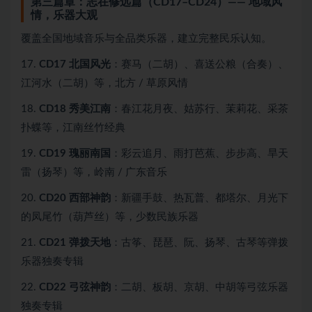
第三篇章：志在修远篇（CD17–CD24）—— 地域风
情，乐器大观
覆盖全国地域音乐与全品类乐器，建立完整民乐认知。
17.
CD17 北国风光
：赛马（二胡）、喜送公粮（合奏）、
江河水（二胡）等，北方 / 草原风情
18.
CD18 秀美江南
：春江花月夜、姑苏行、茉莉花、采茶
扑蝶等，江南丝竹经典
19.
CD19 瑰丽南国
：彩云追月、雨打芭蕉、步步高、旱天
雷（扬琴）等，岭南 / 广东音乐
20.
CD20 西部神韵
：新疆手鼓、热瓦普、都塔尔、月光下
的凤尾竹（葫芦丝）等，少数民族乐器
21.
CD21 弹拨天地
：古筝、琵琶、阮、扬琴、古琴等弹拨
乐器独奏专辑
22.
CD22 弓弦神韵
：二胡、板胡、京胡、中胡等弓弦乐器
独奏专辑