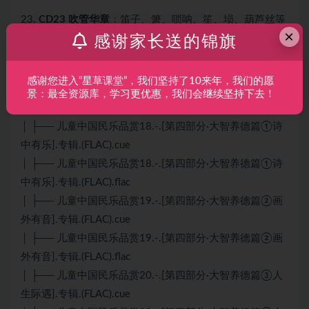
23.
CD23 吹管华章
：笛子、箫、唢呐、笙、埙、葫芦丝等
×
吹管乐器独奏专辑
感谢家长送的锦旗
24.
CD24 打击乐魂
：编钟、编磬、锣鼓、木鱼、民族打击
感谢您进入“星草课堂”，我们坚持了10来年，我们的愿
乐合奏专辑，感受节奏魅力
景：最全资源库，学习更优惠，我们会继续坚持下去！
├── 第四部分·大智养德篇
│ ├── 儿童中国民乐品赏18.-.[第四部分·大智养德篇①诗
中有乐].专辑.(FLAC).cue
│ ├── 儿童中国民乐品赏18.-.[第四部分·大智养德篇①诗
中有乐].专辑.(FLAC).flac
│ ├── 儿童中国民乐品赏19.-.[第四部分·大智养德篇②画
外有音].专辑.(FLAC).cue
│ ├── 儿童中国民乐品赏19.-.[第四部分·大智养德篇②画
外有音].专辑.(FLAC).flac
│ ├── 儿童中国民乐品赏20.-.[第四部分·大智养德篇③人
生际遇].专辑.(FLAC).cue