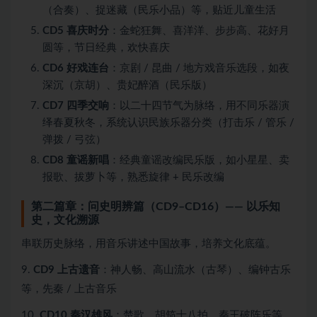
（合奏）、捉迷藏（民乐小品）等，贴近儿童生活
CD5 喜庆时分
：金蛇狂舞、喜洋洋、步步高、花好月
圆等，节日经典，欢快喜庆
CD6 好戏连台
：京剧 / 昆曲 / 地方戏音乐选段，如夜
深沉（京胡）、贵妃醉酒（民乐版）
CD7 四季交响
：以二十四节气为脉络，用不同乐器演
绎春夏秋冬，系统认识民族乐器分类（打击乐 / 管乐 /
弹拨 / 弓弦）
CD8 童谣新唱
：经典童谣改编民乐版，如小星星、卖
报歌、拔萝卜等，熟悉旋律 + 民乐改编
第二篇章：问史明辨篇（CD9–CD16）—— 以乐知
史，文化溯源
串联历史脉络，用音乐讲述中国故事，培养文化底蕴。
9.
CD9 上古遗音
：神人畅、高山流水（古琴）、编钟古乐
等，先秦 / 上古音乐
10.
CD10 秦汉雄风
：楚歌、胡笳十八拍、秦王破阵乐等，