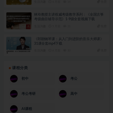
生活兴趣
4 月前
14
免费
林玲教授主讲权威考级教学系列：《全国古筝
考级曲目辅导示范》1-9级全套视频下载
生活兴趣
5 月前
11
免费
《郎朗钢琴课：从入门到进阶的音乐大师课》
31课全套mp4下载
生活兴趣
6 月前
30
免费
课程分类
初中
考公
考公考研
高中
AI课程