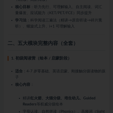
核心目标
：听力先行、可理解输入、自主阅读、词汇
量爆发、应试能力（KET/PET/FCE）同步提升
学习法
：科学阅读三遍法（精讲→原音听读→碎片熏
听）、螺旋式上升、i+1 可理解输入
二、五大模块完整内容（全套）
1. 初级阅读营（绘本 / 启蒙阶段）
适合
：4-7 岁零基础、英语启蒙、刚接触分级读物的孩
子
核心内容
：
精讲
红火箭、大猫分级、培生幼儿、Guided
Readers
等权威分级绘本
字母认读、自然拼读（Phonics）、高频词（Sight