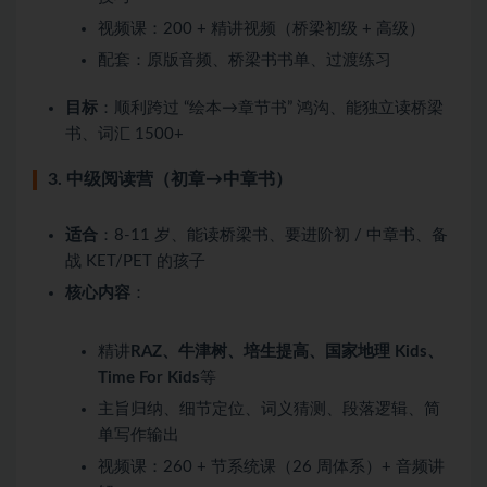
视频课：200 + 精讲视频（桥梁初级 + 高级）
配套：原版音频、桥梁书书单、过渡练习
目标
：顺利跨过 “绘本→章节书” 鸿沟、能独立读桥梁
书、词汇 1500+
3. 中级阅读营（初章→中章书）
适合
：8-11 岁、能读桥梁书、要进阶初 / 中章书、备
战 KET/PET 的孩子
核心内容
：
精讲
RAZ、牛津树、培生提高、国家地理 Kids、
Time For Kids
等
主旨归纳、细节定位、词义猜测、段落逻辑、简
单写作输出
视频课：260 + 节系统课（26 周体系）+ 音频讲