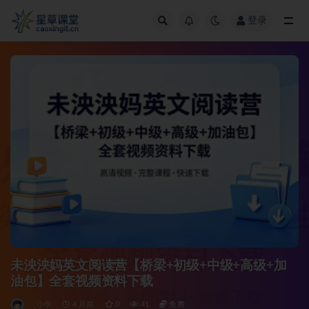
登录
全部
未泱泱妈英文阅读营【桥梁+初级+中级+高级+加
油包】全套视频资料下载
小学
4 月前
0
41
免费