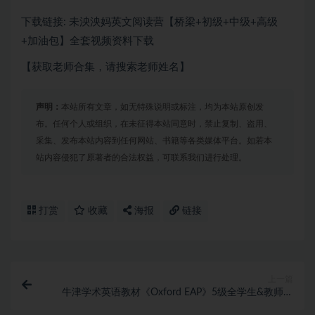
下载链接: 未泱泱妈英文阅读营【桥梁+初级+中级+高级
+加油包】全套视频资料下载
【获取老师合集，请搜索老师姓名】
声明：
本站所有文章，如无特殊说明或标注，均为本站原创发
布。任何个人或组织，在未征得本站同意时，禁止复制、盗用、
采集、发布本站内容到任何网站、书籍等各类媒体平台。如若本
站内容侵犯了原著者的合法权益，可联系我们进行处理。
打赏
收藏
海报
链接
上一篇
牛津学术英语教材《Oxford EAP》5级全学生&教师用
书+音视频+语法书等下载