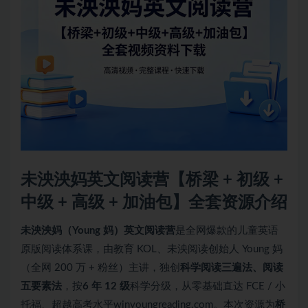
未泱泱妈英文阅读营【桥梁 + 初级 +
中级 + 高级 + 加油包】全套资源介绍
未泱泱妈（Young 妈）英文阅读营
是全网爆款的儿童英语
原版阅读体系课，由教育 KOL、未泱阅读创始人 Young 妈
（全网 200 万 + 粉丝）主讲，独创
科学阅读三遍法、阅读
五要素法
，按
6 年 12 级
科学分级，从零基础直达 FCE / 小
托福、超越高考水平winyoungreading.com。本次资源为
桥