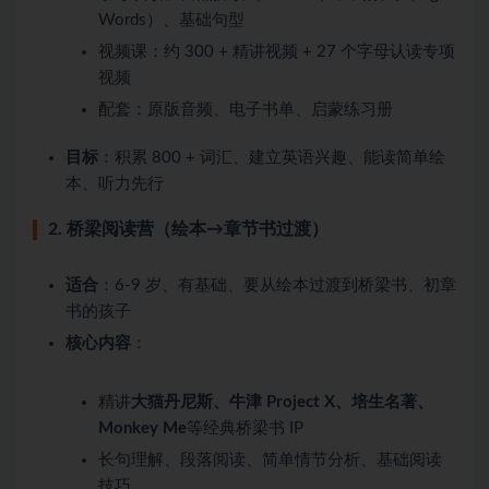
Words）、基础句型
视频课：约 300 + 精讲视频 + 27 个字母认读专项
视频
配套：原版音频、电子书单、启蒙练习册
目标
：积累 800 + 词汇、建立英语兴趣、能读简单绘
本、听力先行
2. 桥梁阅读营（绘本→章节书过渡）
适合
：6-9 岁、有基础、要从绘本过渡到桥梁书、初章
书的孩子
核心内容
：
精讲
大猫丹尼斯、牛津 Project X、培生名著、
Monkey Me
等经典桥梁书 IP
长句理解、段落阅读、简单情节分析、基础阅读
技巧