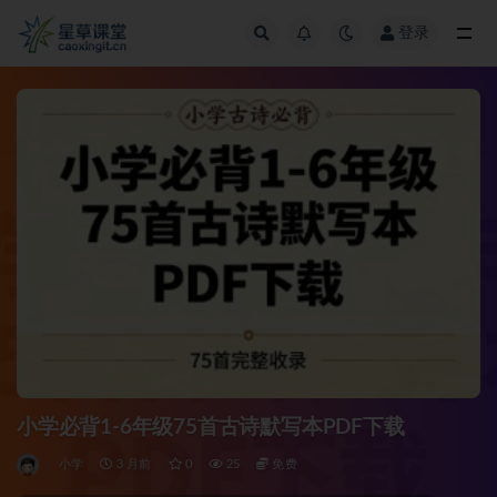
登录
全部
小学必背1-6年级75首古诗默写本PDF下载
小学
3 月前
0
25
免费