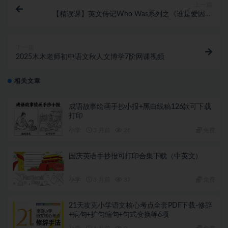
上一篇
【精读课】英文传记Who Was系列之《谁是爱因斯
坦》影音+课件等下载
下一篇
2025木木老师初中语文秋人文博学7阶网课视频
相关文章
成语故事绘画手抄小报+黑白线稿126款可下载
打印
小学
3 月前
28
免费
国庆英语手抄报可打印合集下载（中英文）
小学
3 月前
37
免费
21天攻克小学语文核心考点全套PDF下载-修辞
+病句+扩句缩句+句式变换等6项