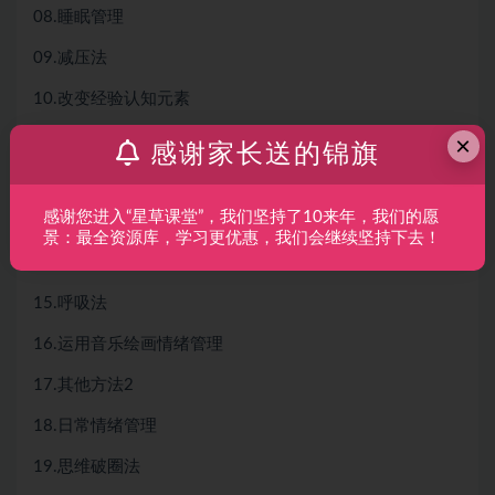
08.睡眠管理
09.减压法
10.改变经验认知元素
×
11.莱斯特释放法
感谢家长送的锦旗
12.自我整合，拒绝内耗
感谢您进入“星草课堂”，我们坚持了10来年，我们的愿
13.保持正念
景：最全资源库，学习更优惠，我们会继续坚持下去！
14.逐步抽离法
15.呼吸法
16.运用音乐绘画情绪管理
17.其他方法2
18.日常情绪管理
19.思维破圈法