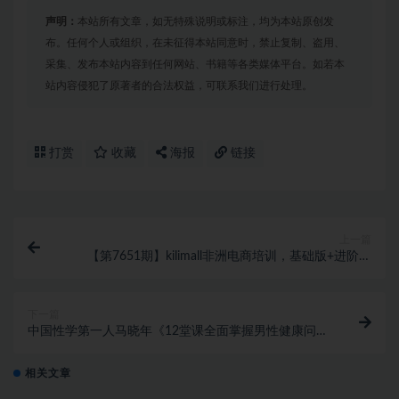
声明：
本站所有文章，如无特殊说明或标注，均为本站原创发
布。任何个人或组织，在未征得本站同意时，禁止复制、盗用、
采集、发布本站内容到任何网站、书籍等各类媒体平台。如若本
站内容侵犯了原著者的合法权益，可联系我们进行处理。
打赏
收藏
海报
链接
上一篇
【第7651期】kilimall非洲电商培训，基础版+进阶版
+高阶版 从0-1个人可入驻的平台（12节）
下一篇
中国性学第一人马晓年《12堂课全面掌握男性健康问
题》让你重燃自信
相关文章