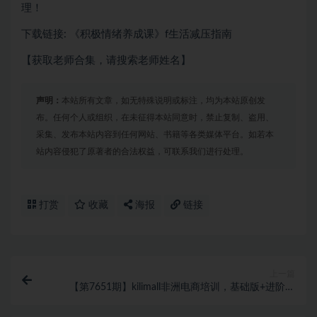
理！
下载链接: 《积极情绪养成课》f生活减压指南
【获取老师合集，请搜索老师姓名】
声明：
本站所有文章，如无特殊说明或标注，均为本站原创发
布。任何个人或组织，在未征得本站同意时，禁止复制、盗用、
采集、发布本站内容到任何网站、书籍等各类媒体平台。如若本
站内容侵犯了原著者的合法权益，可联系我们进行处理。
打赏
收藏
海报
链接
上一篇
【第7651期】kilimall非洲电商培训，基础版+进阶版
+高阶版 从0-1个人可入驻的平台（12节）