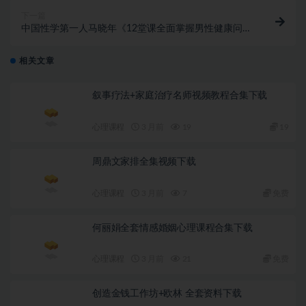
下一篇
中国性学第一人马晓年《12堂课全面掌握男性健康问
题》让你重燃自信
相关文章
叙事疗法+家庭治疗名师视频教程合集下载
心理课程
3 月前
19
19
周鼎文家排全集视频下载
心理课程
3 月前
7
免费
何丽娟全套情感婚姻心理课程合集下载
心理课程
3 月前
21
免费
创造金钱工作坊+欧林 全套资料下载