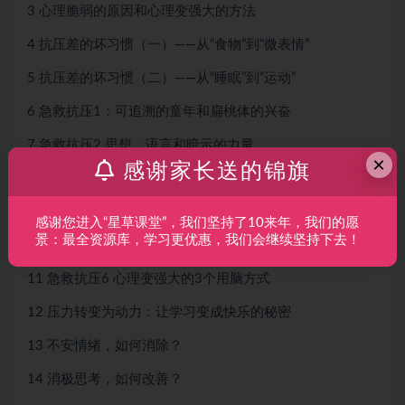
3 心理脆弱的原因和心理变强大的方法
4 抗压差的坏习惯（一）——从“食物”到“微表情”
5 抗压差的坏习惯（二）——从“睡眠”到“运动”
6 急救抗压1：可追溯的童年和扁桃体的兴奋
7 急救抗压2 思想、语言和暗示的力量
×
感谢家长送的锦旗
8 急救抗压3 从思考和平静中获取“抗压力”
9 急救抗压4 科学提升压力、耐力的方法
感谢您进入“星草课堂”，我们坚持了10来年，我们的愿
景：最全资源库，学习更优惠，我们会继续坚持下去！
10 急救抗压5 压力是强脑的“特效药”
11 急救抗压6 心理变强大的3个用脑方式
12 压力转变为动力：让学习变成快乐的秘密
13 不安情绪，如何消除？
14 消极思考，如何改善？