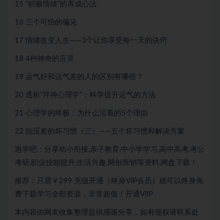
15 “积极情绪”的养成心法
16 三个可怕的偏见
17 情绪改变人生——3个让你享受每一天的诀窍
18 4种神奇的言灵
19 运气好和运气差的人的区别有哪些？
20 透析“拜神心理学”：科学提升运气的方法
21 心理学的终极：为什么活着的5个理由
22 抗压差的坏习惯（三）——五个坏习惯和解决方案
惠学吧：分享幼小衔接,亲子教育,中小学学习,高中高考,考公
考研,职业技能提升,生活兴趣,网创营销等资料,网盘下载！
推荐：只需￥299
充值开通（终身VIP会员）就可以
终身免
费下载
学习全部资源，非常超值！开通VIIP
本内容由网友收集整理提供感谢分享，如有侵权请联系处