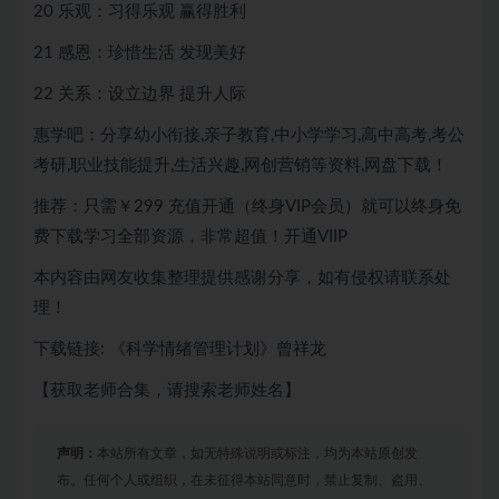
20 乐观：习得乐观 赢得胜利
21 感恩：珍惜生活 发现美好
22 关系：设立边界 提升人际
惠学吧：分享幼小衔接,亲子教育,中小学学习,高中高考,考公
考研,职业技能提升,生活兴趣,网创营销等资料,网盘下载！
推荐：只需￥299
充值开通（终身VIP会员）就可以
终身免
费下载
学习全部资源，非常超值！开通VIIP
本内容由网友收集整理提供感谢分享，如有侵权请联系处
理！
下载链接: 《科学情绪管理计划》曾祥龙
【获取老师合集，请搜索老师姓名】
声明：
本站所有文章，如无特殊说明或标注，均为本站原创发
布。任何个人或组织，在未征得本站同意时，禁止复制、盗用、