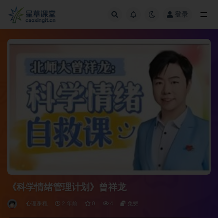
登录
全部
《科学情绪管理计划》曾祥龙
心理课程
2 年前
0
4
免费