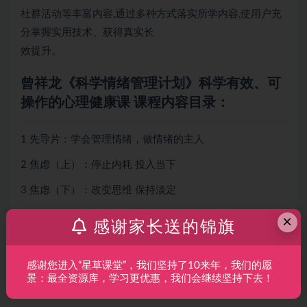
社群活动等丰富内容,通过多种方式落实所学内容,使用户充
分掌握实用技术、获得真实长
效提升。
曾祥龙《科学情绪管理计划》科学有效、可
操作的心理健康课 课程内容目录：
1 先导片：学会管理情绪，做情绪的主人
2 焦虑（上）：停止内耗 投入当下
3 焦虑（下）：改变思维 保持淡定
4 抑郁（上）：拓展视角 重燃希望
×
感谢家长送的锦旗
5 抑郁（中）：恢复理性 灵活应对
感谢您进入“星草课堂”，我们坚持了10来年，我们的愿
6 抑郁（下）：开始行动 提升活力
景：最全资源库，学习更优惠，我们会继续坚持下去！
7 压力：练习正念 减少压力