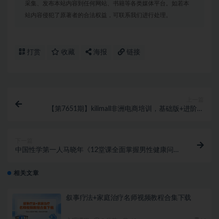
采集、发布本站内容到任何网站、书籍等各类媒体平台。如若本
站内容侵犯了原著者的合法权益，可联系我们进行处理。
打赏
收藏
海报
链接
上一篇
【第7651期】kilimall非洲电商培训，基础版+进阶版
+高阶版 从0-1个人可入驻的平台（12节）
下一篇
中国性学第一人马晓年《12堂课全面掌握男性健康问
题》让你重燃自信
相关文章
叙事疗法+家庭治疗名师视频教程合集下载