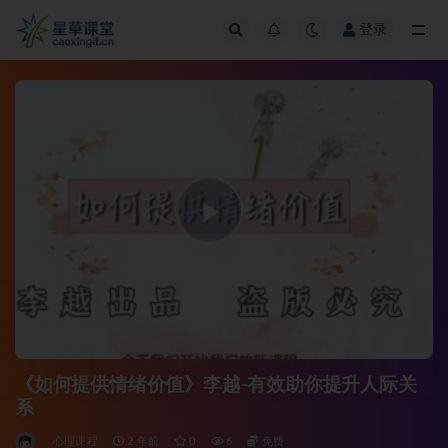
登录
全部
《如何提供情绪价值》李越-有效助你提升人际关
系
心理课程
2 年前
0
6
免费