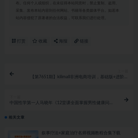
布。任何个人或组织，在未征得本站同意时，禁止复制、盗用、
采集、发布本站内容到任何网站、书籍等各类媒体平台。如若本
站内容侵犯了原著者的合法权益，可联系我们进行处理。
打赏
收藏
海报
链接
上一篇
【第7651期】kilimall非洲电商培训，基础版+进阶版
+高阶版 从0-1个人可入驻的平台（12节）
下一篇
中国性学第一人马晓年《12堂课全面掌握男性健康问
题》让你重燃自信
相关文章
叙事疗法+家庭治疗名师视频教程合集下载