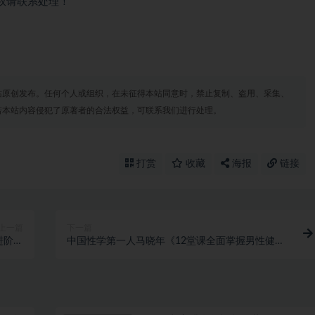
权请联系处理！
站原创发布。任何个人或组织，在未征得本站同意时，禁止复制、盗用、采集、
若本站内容侵犯了原著者的合法权益，可联系我们进行处理。
打赏
收藏
海报
链接
上一篇
下一篇
+进阶版
中国性学第一人马晓年《12堂课全面掌握男性健康
2节）
问题》让你重燃自信