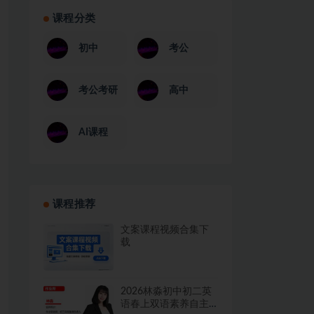
课程分类
初中
考公
考公考研
高中
AI课程
课程推荐
文案课程视频合集下
载
2026林淼初中初二英
语春上双语素养自主