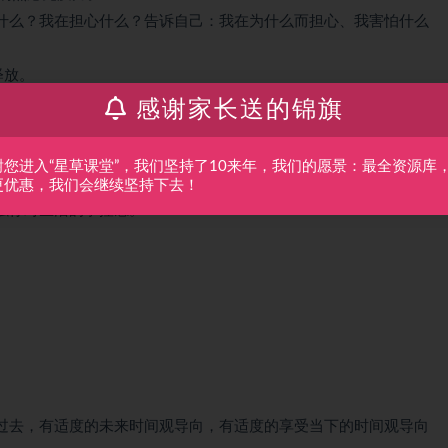
什么？我在担心什么？告诉自己：我在为什么而担心、我害怕什么
释放。
的状态是流动的、有好有坏，你当下的状态并不代表你的全部。
感谢家长送的锦旗
缓解焦虑的三个动作，分别是三分钟注意力练习，让你的身体动起
谢您进入“星草课堂”，我们坚持了10来年，我们的愿景：最全资源库
更优惠，我们会继续坚持下去！
强你对生活的掌控感。
过去，有适度的未来时间观导向，有适度的享受当下的时间观导向