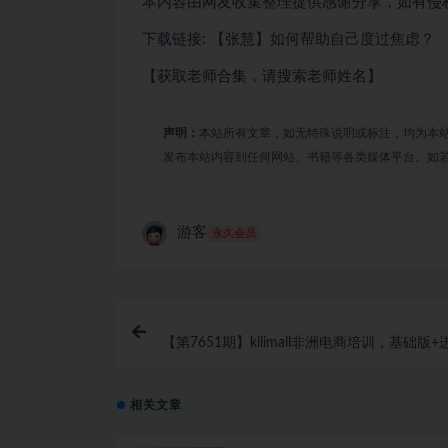
本内容由网友收集整理提供感谢分享，如有侵
下载链接: 【张慧】如何帮助自己度过焦虑？
【获取老师合集，请搜索老师姓名】
声明：
本站所有文章，如无特殊说明或标注，均为本
发布本站内容到任何网站、书籍等各类媒体平台。如
游客
永久会员
【第7651期】kilimall非洲电商培训，基础版
+高阶版 从0-1个人可入驻的平台（1
相关文章