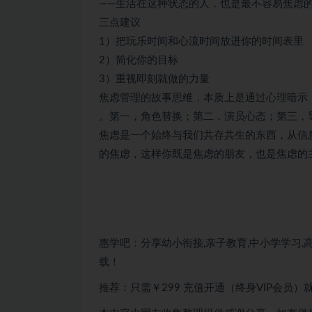
——生活在这种状态的人，也是最不容易焦虑
三点建议
1）把玩乐时间和心流时间放进你的时间表里
2）简化你的目标
3）重视即刻就做的力量
焦虑管理的故事思维，本质上是通过心理暗示
。第一，角色替换；第二，演员心态；第三，
焦虑是一个始终与我们共存共生的东西，从信
的焦虑，这样你既是焦虑的朋友，也是焦虑的
惠学吧：分享幼小衔接,亲子教育,中小学学习,高
载！
推荐：只需￥299
充值开通（终身VIP会员）