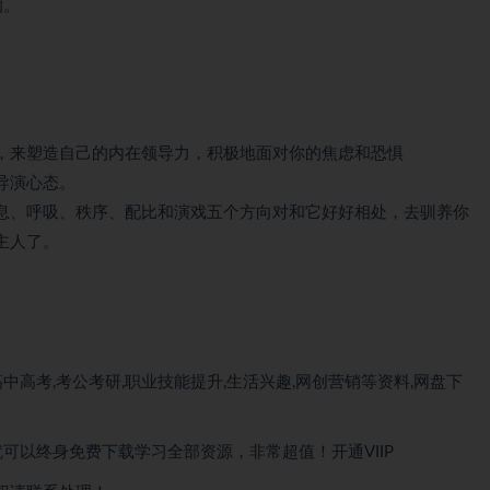
的。
，来塑造自己的内在领导力，积极地面对你的焦虑和恐惧
导演心态。
息、呼吸、秩序、配比和演戏五个方向对和它好好相处，去驯养你
主人了。
中高考,考公考研,职业技能提升,生活兴趣,网创营销等资料,网盘下
就可以
终身免费下载
学习全部资源，非常超值！开通VIIP