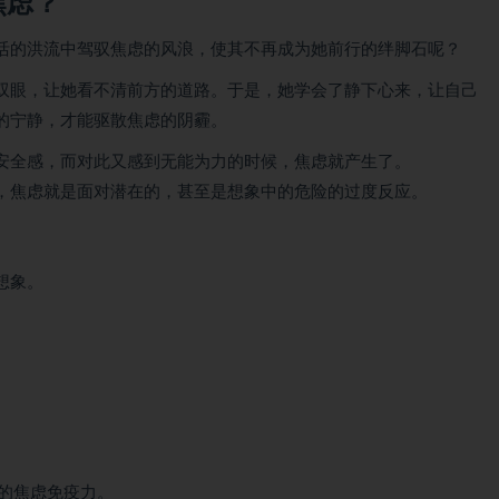
焦虑？
活的洪流中驾驭焦虑的风浪，使其不再成为她前行的绊脚石呢？
双眼，让她看不清前方的道路。于是，她学会了静下心来，让自己
的宁静，才能驱散焦虑的阴霾。
安全感，而对此又感到无能为力的时候，焦虑就产生了。
，焦虑就是面对潜在的，甚至是想象中的危险的过度反应。
想象。
的焦虑免疫力。