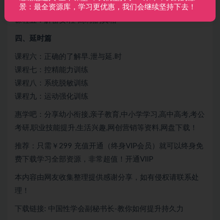
三、高.潮篇
景：最全资源库，学习更优惠，我们会继续坚持下去！
课程五：解密女.性 高.潮的真相
四、延时篇
课程六：正确的了解早.泄与延.时
课程七：控精能力训练
课程八：系统脱敏训练
课程九：运动强化训练
惠学吧：分享幼小衔接,亲子教育,中小学学习,高中高考,考公
考研,职业技能提升,生活兴趣,网创营销等资料,网盘下载！
推荐：只需￥299
充值开通（终身VIP会员）就可以
终身免
费下载
学习全部资源，非常超值！开通VIIP
本内容由网友收集整理提供感谢分享，如有侵权请联系处
理！
下载链接: 中国性学会副秘书长-教你如何提升持久力