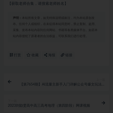
【获取老师合集，请搜索老师姓名】
声明：
本站所有文章，如无特殊说明或标注，均为本站原创发
布。任何个人或组织，在未征得本站同意时，禁止复制、盗用、
采集、发布本站内容到任何网站、书籍等各类媒体平台。如若本
站内容侵犯了原著者的合法权益，可联系我们进行处理。
打赏
收藏
海报
链接
上一篇
【第7654期】AI流量主新手入门详解公众号爆文玩法，
公众号流量主收益暴涨的秘籍
下一篇
2023刘勖雯高中高三高考地理（第四阶段）网课视频