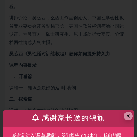
程。
讲师介绍：吴么西，么西工作室创始人、中国性学会性教
育专业委员会常务副秘书长、美国性教育咨询与治疗国际
认证、性教育方向硕士研究生、原非诚勿扰女嘉宾、YY定
档两性情感人气主播。
吴么西《男性延时训练教程》教你如何提升持久力
课程内容目录：
一、开卷篇
课程一：知识是最好的延.时.喷剂
二、探索篇
课程二：解密女性身体的欲望地图
×
感谢家长送的锦旗
课程三：了解两性反应周期，进退有度
课程四：构建和谐性.爱模型，循序渐进
感谢您进入“星草课堂”，我们坚持了10来年，我们的愿