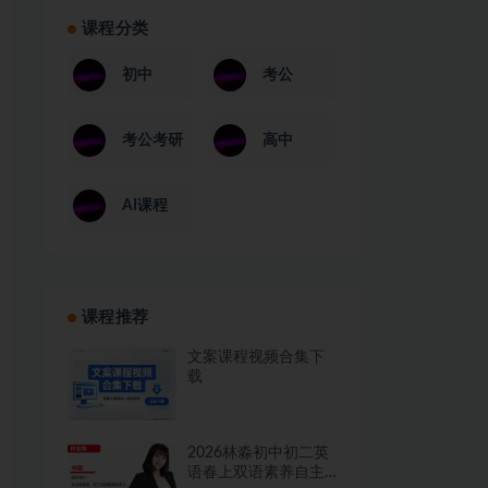
课程分类
初中
考公
考公考研
高中
AI课程
课程推荐
文案课程视频合集下
载
2026林淼初中初二英
语春上双语素养自主