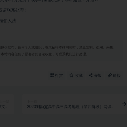
权请联系处理！
阿拉伯人法
站原创发布。任何个人或组织，在未征得本站同意时，禁止复制、盗用、采集、
若本站内容侵犯了原著者的合法权益，可联系我们进行处理。
打赏
收藏
海报
链接
上一篇
下一篇
爆文玩
2023刘勖雯高中高三高考地理（第四阶段）网课视
的秘籍
频