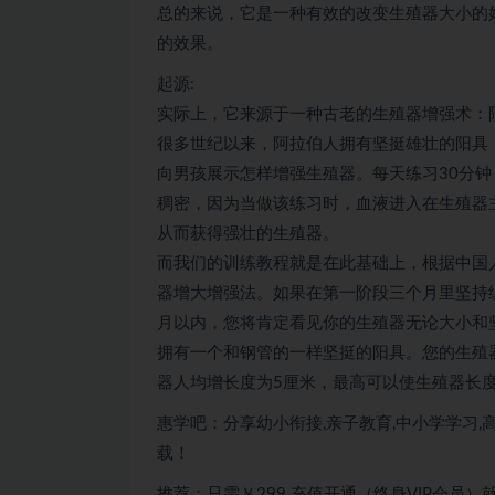
总的来说，它是一种有效的改变生殖器大小的
的效果。
起源:
实际上，它来源于一种古老的生殖器增强术：阿
很多世纪以来，阿拉伯人拥有坚挺雄壮的阳具，
向男孩展示怎样增强生殖器。每天练习30分
稠密，因为当做该练习时，血液进入在生殖器
从而获得强壮的生殖器。
而我们的训练教程就是在此基础上，根据中国
器增大增强法。如果在第一阶段三个月里坚持
月以内，您将肯定看见你的生殖器无论大小和
拥有一个和钢管的一样坚挺的阳具。您的生殖
器人均增长度为5厘米，最高可以使生殖器长
惠学吧：分享幼小衔接,亲子教育,中小学学习,高
载！
推荐：只需￥299
充值开通（终身VIP会员）