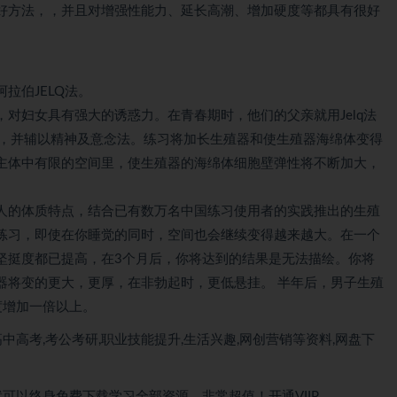
好方法，，并且对增强性能力、延长高潮、增加硬度等都具有很好
拉伯JELQ法。
对妇女具有强大的诱惑力。在青春期时，他们的父亲就用Jelq法
钟，并辅以精神及意念法。练习将加长生殖器和使生殖器海绵体变得
主体中有限的空间里，使生殖器的海绵体细胞壁弹性将不断加大，
人的体质特点，结合已有数万名中国练习使用者的实践推出的生殖
练习，即使在你睡觉的同时，空间也会继续变得越来越大。在一个
坚挺度都已提高，在3个月后，你将达到的结果是无法描绘。你将
器将变的更大，更厚，在非勃起时，更低悬挂。 半年后，男子生殖
度增加一倍以上。
中高考,考公考研,职业技能提升,生活兴趣,网创营销等资料,网盘下
就可以
终身免费下载
学习全部资源，非常超值！开通VIIP