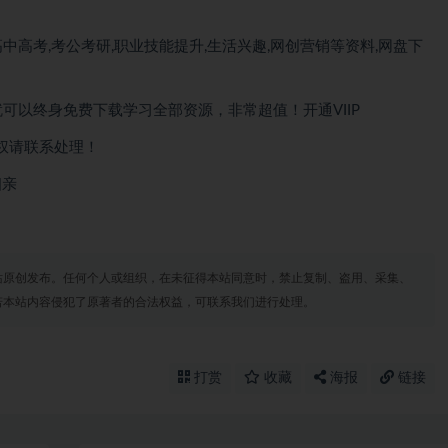
中高考,考公考研,职业技能提升,生活兴趣,网创营销等资料,网盘下
就可以
终身免费下载
学习全部资源，非常超值！开通VIIP
权请联系处理！
相亲
站原创发布。任何个人或组织，在未征得本站同意时，禁止复制、盗用、采集、
若本站内容侵犯了原著者的合法权益，可联系我们进行处理。
打赏
收藏
海报
链接