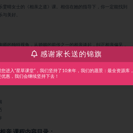
乐雯晴女士的《相亲之道》课。相信在她的指导下，你一定能找到
乐与美好。
询师的独特视角，从婚姻的前传之一的相亲谈起，纠正相亲偏见，
感谢家长送的锦旗
相品，如何快乐相亲等。
婚姻甚至人生的接地气的课程。赋予“相亲”这个传统主题一个新媒
谢您进入“星草课堂”，我们坚持了10来年，我们的愿景：最全资源库
等知识重新解读，相信你听后或多或少都会对情感、婚姻以及人生
更优惠，我们会继续坚持下去！
姻
巧
作
相亲 课程内容目录：