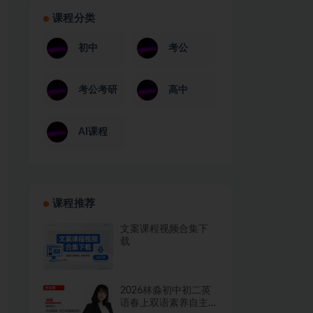
课程分类
初中
考公
考公考研
高中
AI课程
课程推荐
文案课程视频合集下
载
2026林淼初中初二英
语春上双语素养自主