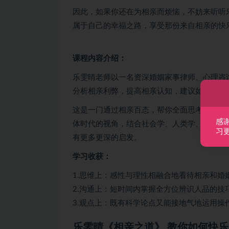
因此，如果你还在为相亲而烦恼，不妨来听听
属于自己的幸福之路，享受那份来自相亲的快
课程内容介绍：
乐雯晴老师以一名资深婚姻家事律师、心理咨
分析相亲利弊，提高相亲认知，建议如何展现
这是一门通过相亲百态，帮你全面思考婚恋、
感
体时代的视角，结合社会学、人类学、心理学
习
有更多更深的启发。
学习收获：
1.思维上：感性与理性相融合地看待相亲和婚
2.沟通上：短时间内掌握全方位辨识人品的技
3.观点上：既有科学论点又能接地气地运用操
乐雯晴《相亲之道》 教你如何快乐