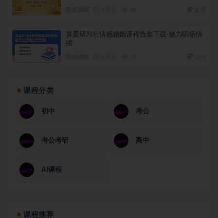
情感婚姻
3 月前
48
免费
算爱研习社情感婚姻课程合集下载-魅力职场情
绪
情感婚姻
4 月前
27
19.9
课程分类
初中
考公
考公考研
高中
AI课程
课程推荐