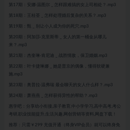
第17期：安娜·温图尔 _ 怎样跟难搞的女上司相处？.mp3
第18期：王桂荃 _ 怎样处理婚后复杂的关系？.mp3
第19期：甄 _ 别让小人成为你的死穴.mp3
第20期：阿加莎·克里斯蒂 _ 女人的第一桶金从哪儿
来？.mp3
第21期：杰奎琳·肯尼迪 _ 战胜情敌，保卫婚姻.mp3
第22期：叶卡捷琳娜 _ 她是普京的偶像，懂得软硬兼
施.mp3
第23期：奥普拉·温弗瑞 最会聊天的女人什么样？.mp3
第24期：萧燕燕 _ 怎样获得异性的帮助？.mp3
惠学吧：分享幼小衔接,亲子教育,中小学学习,高中高考,考公
考研,职业技能提升,生活兴趣,网创营销等资料,网盘下载！
推荐：只需￥299
充值开通（终身VIP会员）就可以
终身免