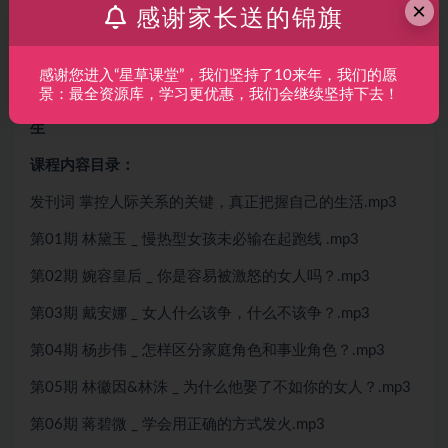
×
3.轻松处理人际关系
感谢家长送的锦旗
4.既能面对大问题，又能做好小决策
5.提升自控，缓解焦虑，美过身边99%的女人
感谢您进入“星草课堂”，我们坚持了10来年，我们的愿
景：最全资源库，学习更优惠，我们会继续坚持下去！
李筱懿《情商真相》女人专属24个隐藏心法开启高情商人
生
课程内容目录：
发刊词 掌控人际关系的关键，真正把握自己的生活.mp3
第01期 林黛玉 _ 慢热型女孩未必输在起跑线 .mp3
第02期 婉容皇后 _ 你是容易被激怒的女人吗？.mp3
第03期 戴安娜 _ 女人什么该争，什么不该争？.mp3
第04期 杨步伟 _ 怎样区分家庭角色和事业角色？.mp3
第05期 林徽因&林洙 _ 为什么他娶了不如你的女人？.mp3
第06期 蒋碧微 _ 学会用正确的方式发火.mp3