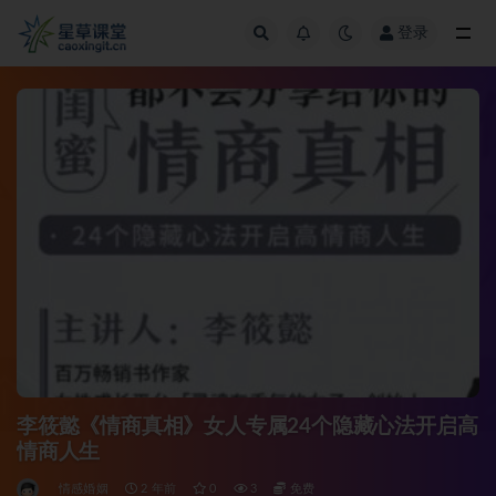
登录
全部
李筱懿《情商真相》女人专属24个隐藏心法开启高
情商人生
情感婚姻
2 年前
0
3
免费