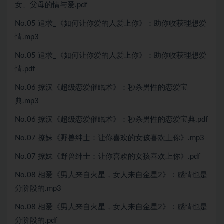
女、父母的情与爱.pdf
No.05 追求_《如何让你爱的人爱上你》：助你收获理想爱
情.mp3
No.05 追求_《如何让你爱的人爱上你》：助你收获理想爱
情.pdf
No.06 撩汉《超级恋爱催眠术》：秒杀男性的恋爱宝
典.mp3
No.06 撩汉《超级恋爱催眠术》：秒杀男性的恋爱宝典.pdf
No.07 撩妹《野兽绅士：让你喜欢的女孩喜欢上你》.mp3
No.07 撩妹《野兽绅士：让你喜欢的女孩喜欢上你》.pdf
No.08 相爱《男人来自火星，女人来自金星2》：感情也是
分阶段的.mp3
No.08 相爱《男人来自火星，女人来自金星2》：感情也是
分阶段的.pdf