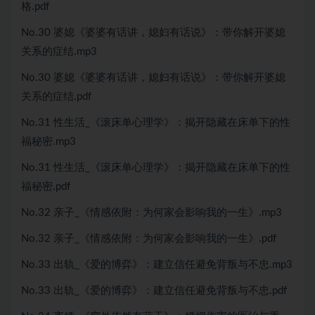
格.pdf
No.30 婆媳《婆婆有话讲，媳妇有话说》：带你解开婆媳
关系的症结.mp3
No.30 婆媳《婆婆有话讲，媳妇有话说》：带你解开婆媳
关系的症结.pdf
No.31 性生活_《滚床单心理学》：揭开隐藏在床单下的性
福秘密.mp3
No.31 性生活_《滚床单心理学》：揭开隐藏在床单下的性
福秘密.pdf
No.32 亲子_《情感依附：为何家会影响我的一生》.mp3
No.32 亲子_《情感依附：为何家会影响我的一生》.pdf
No.33 出轨_《爱的博弈》：建立信任避免背叛与不忠.mp3
No.33 出轨_《爱的博弈》：建立信任避免背叛与不忠.pdf