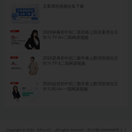
文案课程视频合集下载
2026林淼初中初二英语春上双语素养自主
学习·TY·A+二期网课视频
2026梁勇初中初二数学春上数理思维自主
学习·TY·S二期网课视频
2026赵岩初中初二数学春上数理思维自主
学习·RJ·A+一期网课视频
Copyright © 2021
RiPro-V2
- All rights reserved
|
京ICP备18888888号-1
|