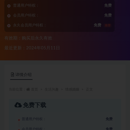
普通用户特权：
免费
会员用户特权：
免费
永久会员用户特权：
免费
推荐
有效期：购买后永久有效
最近更新：2024年05月11日
详情介绍
当前位置：
首页
生活兴趣
情感婚姻
正文
免费下载
普通用户特权：
免费
会员用户特权：
免费