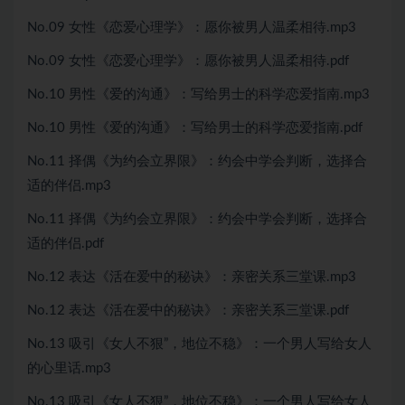
No.09 女性《恋爱心理学》：愿你被男人温柔相待.mp3
No.09 女性《恋爱心理学》：愿你被男人温柔相待.pdf
No.10 男性《爱的沟通》：写给男士的科学恋爱指南.mp3
No.10 男性《爱的沟通》：写给男士的科学恋爱指南.pdf
No.11 择偶《为约会立界限》：约会中学会判断，选择合
适的伴侣.mp3
No.11 择偶《为约会立界限》：约会中学会判断，选择合
适的伴侣.pdf
No.12 表达《活在爱中的秘诀》：亲密关系三堂课.mp3
No.12 表达《活在爱中的秘诀》：亲密关系三堂课.pdf
No.13 吸引《女人不狠”，地位不稳》：一个男人写给女人
的心里话.mp3
No.13 吸引《女人不狠”，地位不稳》：一个男人写给女人