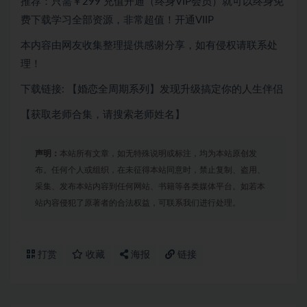
推荐：只需￥299
充值开通（终身VIP会员）就可以
终身免
费下载
学习全部资源，非常超值！开通VIIP
本内容由网友收集整理提供感谢分享，如有侵权请联系处
理！
下载链接: 【婚恋全周期系列】发现升级搞定你的人生伴侣
【获取老师合集，请搜索老师姓名】
声明：
本站所有文章，如无特殊说明或标注，均为本站原创发
布。任何个人或组织，在未征得本站同意时，禁止复制、盗用、
采集、发布本站内容到任何网站、书籍等各类媒体平台。如若本
站内容侵犯了原著者的合法权益，可联系我们进行处理。
打赏
收藏
海报
链接