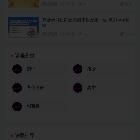
情感婚姻
3 月前
48
免费
算爱研习社情感婚姻课程合集下载-魅力职场情
绪
情感婚姻
4 月前
27
19.9
课程分类
初中
考公
考公考研
高中
AI课程
课程推荐