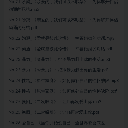
No.21 吵架_《亲爱的，我们可以不吵架》：为你解开伴侣
沟通的死结.mp3
No.21 吵架_《亲爱的，我们可以不吵架》：为你解开伴侣
沟通的死结.pdf
No.22 沟通_《爱就是彼此珍惜》：幸福婚姻的对话.mp3
No.22 沟通_《爱就是彼此珍惜》：幸福婚姻的对话.pdf
No.23 暴力_《冷暴力》：把冷暴力赶出你的生活.mp3
No.23 暴力_《冷暴力》：把冷暴力赶出你的生活.pdf
No.24 性格_《原生家庭》：如何修补自己的性格缺陷.mp3
No.24 性格_《原生家庭》：如何修补自己的性格缺陷.pdf
No.25 挽回_《二次吸引》：让Ta再次爱上你.mp3
No.25 挽回_《二次吸引》：让Ta再次爱上你.pdf
No.26 爱自己_《当你开始爱自己，全世界都会来爱