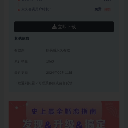
永久会员用户特权：
免费
推荐
立即下载
其他信息
有效期
购买后永久有效
累计销量
1065
最近更新
2024年05月11日
下载遇到问题？可联系客服或留言反馈