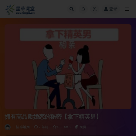
登录
全部
拥有高品质婚恋的秘密【拿下精英男】
情感婚姻
2 年前
0
3
免费