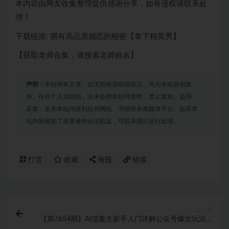
本内容由网友收集整理提供感谢分享，如有侵权请联系处
理！
下载链接: 拥有高品质婚恋的秘密【拿下精英男】
【获取老师合集，请搜索老师姓名】
声明：
本站所有文章，如无特殊说明或标注，均为本站原创发
布。任何个人或组织，在未征得本站同意时，禁止复制、盗用、
采集、发布本站内容到任何网站、书籍等各类媒体平台。如若本
站内容侵犯了原著者的合法权益，可联系我们进行处理。
打赏
收藏
海报
链接
上一篇
【第7654期】AI流量主新手入门详解公众号爆文玩法，
公众号流量主收益暴涨的秘籍