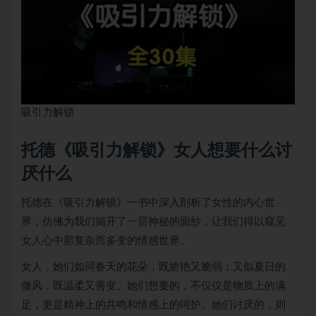
吸引力解锁
托德《吸引力解锁》女人想要什么讨
厌什么
托德在《吸引力解锁》一书中深入剖析了女性的内心世
界，仿佛为我们揭开了一层神秘的面纱，让我们得以窥见
女人心中那复杂而多变的情感世界。
女人，她们如同春天的花朵，既娇艳又脆弱；又似夏日的
微风，既温柔又善变。她们想要的，不仅仅是物质上的满
足，更是精神上的共鸣和情感上的呵护。她们讨厌的，则