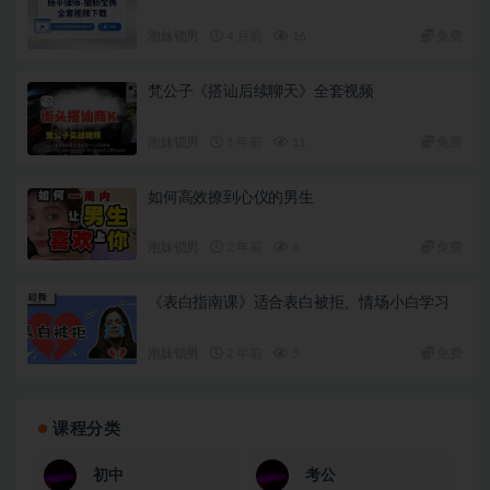
泡妹锁男
4 月前
16
免费
梵公子《搭讪后续聊天》全套视频
泡妹锁男
1 年前
11
免费
如何高效撩到心仪的男生
泡妹锁男
2 年前
6
免费
《表白指南课》适合表白被拒、情场小白学习
泡妹锁男
2 年前
5
免费
课程分类
初中
考公