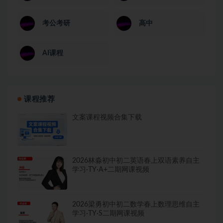
考公考研
高中
AI课程
课程推荐
文案课程视频合集下载
2026林淼初中初二英语春上双语素养自主
学习·TY·A+二期网课视频
2026梁勇初中初二数学春上数理思维自主
学习·TY·S二期网课视频