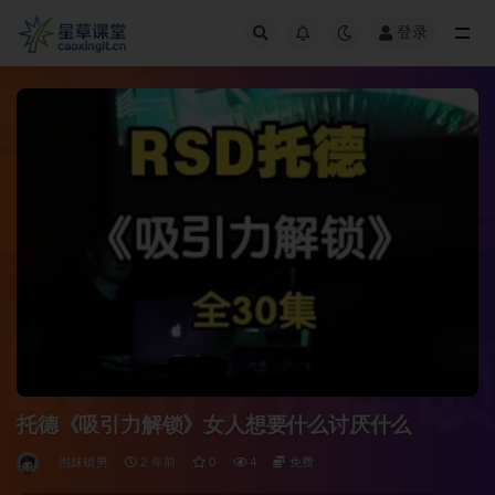
登录
全部
托德《吸引力解锁》女人想要什么讨厌什么
泡妹锁男
2 年前
0
4
免费