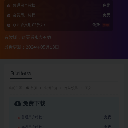
普通用户特权：
免费
会员用户特权：
免费
永久会员用户特权：
免费
推荐
有效期：购买后永久有效
最近更新：2024年05月13日
详情介绍
当前位置：
首页
生活兴趣
泡妹锁男
正文
免费下载
普通用户特权：
免费
会员用户特权：
免费