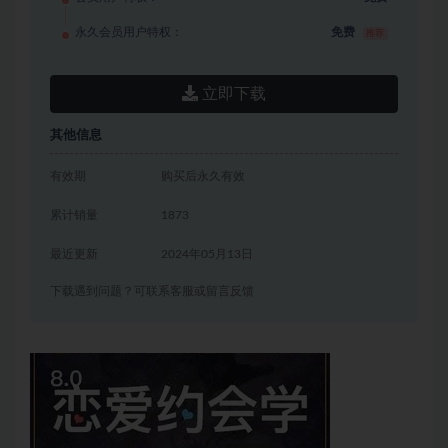
永久会员用户特权：
免费
推荐
立即下载
其他信息
有效期
购买后永久有效
累计销量
1873
最近更新
2024年05月13日
下载遇到问题？可联系客服或留言反馈