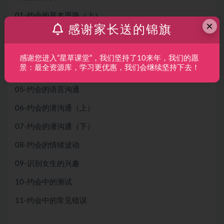
01-约会的基本思路（上）
×
感谢家长送的锦旗
02-约会的基本思路（下）
03-约会的心态
感谢您进入“星草课堂”，我们坚持了10来年，我们的愿
景：最全资源库，学习更优惠，我们会继续坚持下去！
04-约会的安
05-约会的语言沟通
06-约会的潜沟通（上）
07-约会的潜沟通（下）
08-约会的情绪波动
09-识别女生的兴趣
10-约会中的测试
11-约会中的常见错误