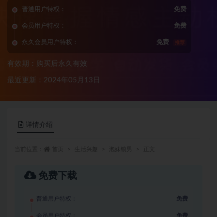
普通用户特权：
免费
会员用户特权：
免费
永久会员用户特权：
免费
推荐
有效期：购买后永久有效
最近更新：2024年05月13日
详情介绍
当前位置：
首页
生活兴趣
泡妹锁男
正文
免费下载
普通用户特权：
免费
会员用户特权：
免费