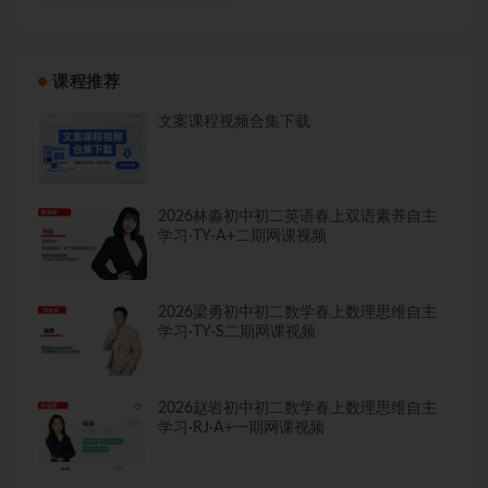
课程推荐
文案课程视频合集下载
2026林淼初中初二英语春上双语素养自主
学习·TY·A+二期网课视频
2026梁勇初中初二数学春上数理思维自主
学习·TY·S二期网课视频
2026赵岩初中初二数学春上数理思维自主
学习·RJ·A+一期网课视频