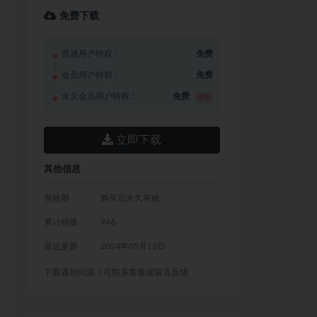
免费下载
普通用户特权：
免费
会员用户特权：
免费
永久会员用户特权：
免费
推荐
立即下载
其他信息
有效期
购买后永久有效
累计销量
946
最近更新
2024年05月13日
下载遇到问题？可联系客服或留言反馈