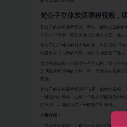
吸引女生的核武器
梵公子立体装逼课程视频，
梵公子的装逼课程视频，犹如一部魅力四射的
子的手中舞动，释放出无尽的魅力光芒，让人
梵公子以他独特的魅力和智慧，将装逼技巧演
散发出令人心醉的气息。他的眼神深邃而迷人
这部视频就像一部精彩纷呈的戏剧，梵公子在
充满惊喜和感动的世界。每一个女生在观看这
包围。
梵公子的装逼课程视频不仅是一部教学视频，
一种独特的风格，让每一个观众都能感受到他
的火焰，让她们为梵公子的魅力所倾倒。
内容介绍：
《梵公子装逼课》：这是一个解决你妹子资源