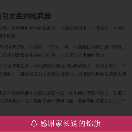
吸引女生的核武器
秘籍，堪称吸引女生的核武器。这部视频仿佛一把魔法棒，在梵公
目不暇接。
绎得淋漓尽致。他的每一个动作、每一句话都仿佛经过精心雕琢，
，仿佛能洞察女生的内心世界，让人无法抗拒他的魅力。
其中扮演着主角，用他精湛的演技和独特的魅力，将观众带入一个
部视频时，都会被梵公子的魅力所吸引，仿佛被他那无尽的魅力所
更是一部展现他个人魅力的艺术品。他用他的智慧和魅力，创造了
的独特魅力。这部视频就像一把核武器，能够瞬间点燃女生们心中
感谢家长送的锦旗
和吸引女生的核武器，他的厉害之处在于，你花了最低的成本，而