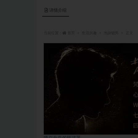
详情介绍
当前位置：
首页
生活兴趣
泡妹锁男
正文