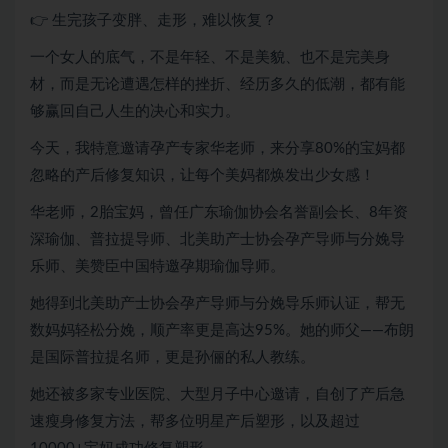
👉 生完孩子变胖、走形，难以恢复？
一个女人的底气，不是年轻、不是美貌、也不是完美身
材，而是无论遭遇怎样的挫折、经历多久的低潮，都有能
够赢回自己人生的决心和实力。
今天，我特意邀请孕产专家华老师，来分享80%的宝妈都
忽略的产后修复知识，让每个美妈都焕发出少女感！
华老师，2胎宝妈，曾任广东瑜伽协会名誉副会长、8年资
深瑜伽、普拉提导师、北美助产士协会孕产导师与分娩导
乐师、美赞臣中国特邀孕期瑜伽导师。
她得到北美助产士协会孕产导师与分娩导乐师认证，帮无
数妈妈轻松分娩，顺产率更是高达95%。她的师父——布朗
是国际普拉提名师，更是孙俪的私人教练。
她还被多家专业医院、大型月子中心邀请，自创了产后急
速瘦身修复方法，帮多位明星产后塑形，以及超过