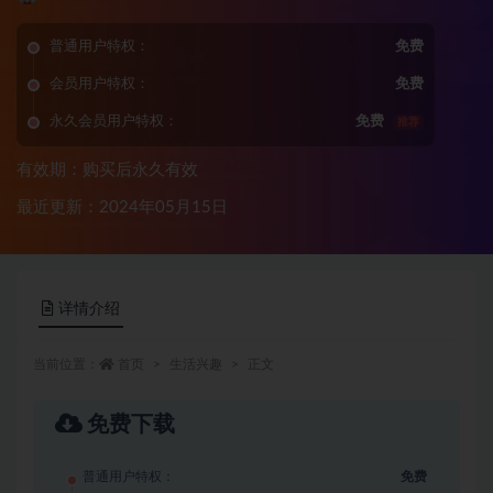
普通用户特权：
免费
会员用户特权：
免费
永久会员用户特权：
免费
推荐
有效期：购买后永久有效
最近更新：2024年05月15日
详情介绍
当前位置：
首页
生活兴趣
正文
免费下载
普通用户特权：
免费