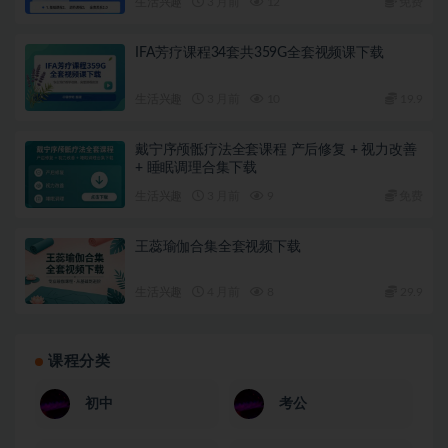
生活兴趣
3 月前
12
免费
IFA芳疗课程34套共359G全套视频课下载
生活兴趣
3 月前
10
19.9
戴宁序颅骶疗法全套课程 产后修复 + 视力改善
+ 睡眠调理合集下载
生活兴趣
3 月前
9
免费
王蕊瑜伽合集全套视频下载
生活兴趣
4 月前
8
29.9
课程分类
初中
考公