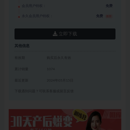
会员用户特权：
免费
永久会员用户特权：
免费
推荐
立即下载
其他信息
有效期
购买后永久有效
累计销量
1074
最近更新
2024年05月15日
下载遇到问题？可联系客服或留言反馈