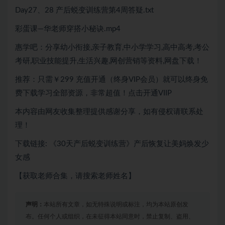
Day27、28 产后蜕变训练营第4周答疑.txt
彩蛋课—华老师穿搭小秘诀.mp4
惠学吧：分享幼小衔接,亲子教育,中小学学习,高中高考,考公
考研,职业技能提升,生活兴趣,网创营销等资料,网盘下载！
推荐：只需￥299
充值开通（终身VIP会员）就可以
终身免
费下载
学习全部资源，非常超值！点击开通VIIP
本内容由网友收集整理提供感谢分享，如有侵权请联系处
理！
下载链接: 《30天产后蜕变训练营》产后恢复让美妈焕发少
女感
【获取老师合集，请搜索老师姓名】
声明：
本站所有文章，如无特殊说明或标注，均为本站原创发
布。任何个人或组织，在未征得本站同意时，禁止复制、盗用、