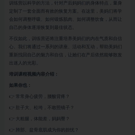
训练营以科学的方法，针对产后妈妈们的身体特点，量身
定制了一套全面而有效的恢复方案。在这里，美妈们将学
会如何调整呼吸、如何锻炼肌肉、如何调整饮食，从而让
自己的身体逐渐恢复到最佳状态。
不仅如此，训练营还将注重培养美妈们的内在气质和自信
心。我们将通过一系列的讲座、活动和互动，帮助美妈们
重新找回自己的魅力和自信，让她们在产后依然能够散发
出迷人的光彩。
培训课程视频内容介绍：
如果你也：
👉 常常身心疲劳，腰酸背疼？
👉 肚子大、松垮，不敢照镜子？
👉 大粗腿，体能差，妈妈臀？
👉 胯部、盆骨底肌成为你的担忧？