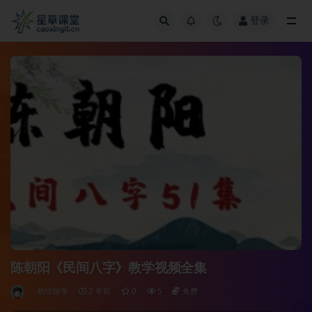
登录
全部
陈朝阳《民间八字》教学视频全集
易经国学
2 年前
0
5
免费