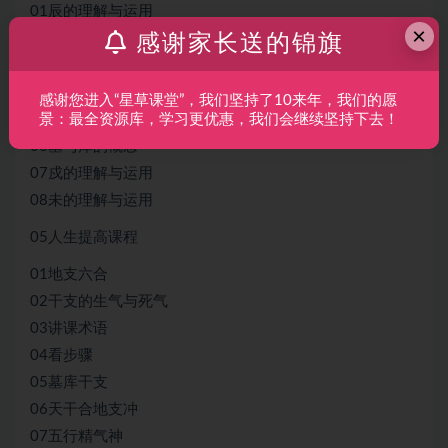
01辰的理解与运用
×
02辰的一物两用
感谢家长送的锦旗
03辰未戍的用法
04丑的理解与运用
感谢您进入“星草课堂”，我们坚持了10来年，我们的愿
景：最全资源库，学习更优惠，我们会继续坚持下去！
05墓库干支
06墓与库的概念
07戍的理解与运用
08未的理解与运用
05人生提高课程
01地支六合
02干支的生气与死气
03讲课术语
04看步骤
05墓库干支
06天干合地支冲
07五行精气神