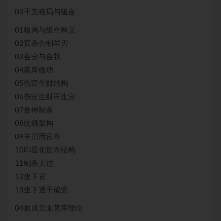
03干支格局与组合
01格局与组合释义
02官杀合制羊刃
03合官与合制
04墓库做功
05伤官生财结构
06伤官生财再生官
07食神制杀
08统领架构
09羊刃用官杀
10印星化官杀结构
11制杀太过
12坐下官
13坐下透干成党
04辰戍丑未墓库理论