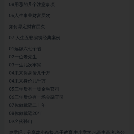
08用忌的几个注意事项
06人生事业财富层次
如何界定财官层次
07.人生五彩缤纷经典案例
01远嫁六七个省
02一位老先生
03一生几次牢狱
04未来你身价几千万
04未来身价几千万
05三年后有一场金融官司
06三年后你有一场金融官司
07你做裁缝二十年
08你做裁缝20年
09名落孙山
惠学吧：分享幼小衔接,亲子教育,中小学学习,高中高考,考公