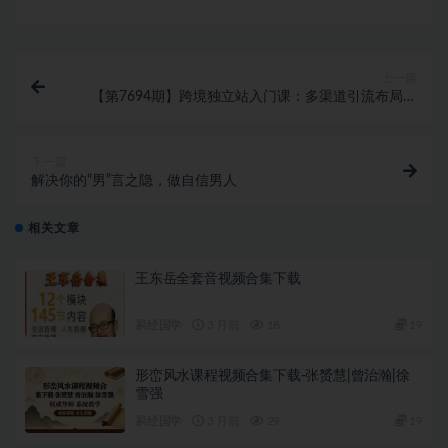
上一篇
【第7694期】跨境独立站入门课：多渠道引流布局策
略/成长策略/垂直站发展趋势与布局
下一篇
解决你的“男”言之隐，做自信男人
相关文章
王东岳全套音视频合集下载
易经国学
3 月前
18
19
形峦风水课程视频合集下载-张赟慧|曾治瀚|徐
雪强
易经国学
3 月前
29
19