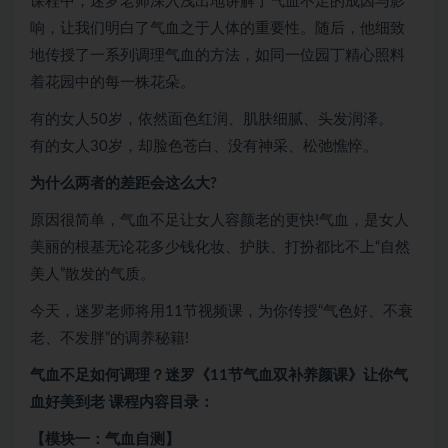
课程中，迷罗老师深入浅出地讲解了气血不足的成因与影
响，让我们明白了气血之于人体的重要性。随后，他细致
地传授了一系列调理气血的方法，如同一位园丁精心照料
着花园中的每一株花朵。
有的女人50岁，依然面色红润、肌肤细腻、头发润泽。
有的女人30岁，却脸色苍白、没有神采、松弛憔悴。
为什么两者的差距会这么大?
原因很简单，气血不足让女人容颜老的更快!气血，是女人
美丽的根基无论花多少钱化妆、护肤、打扮都比不上“自然
美人”散发的气质。
今天，迷罗老师将用11节视频课，为你传授“气色好、不衰
老、不发胖”的调养秘籍!
气血不足如何调理？迷罗《11节气血双补养颜课》让你气
血好美到老 课程内容目录：
【模块一：气血自测】