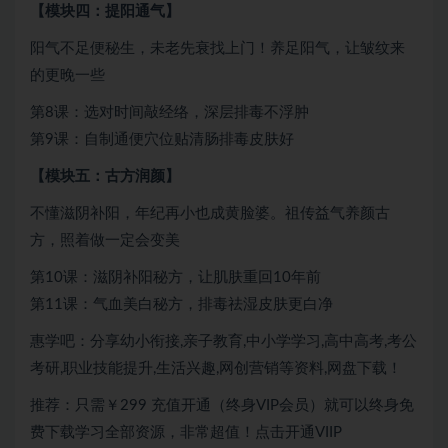
【模块四：提阳通气】
阳气不足便秘生，未老先衰找上门！养足阳气，让皱纹来
的更晚一些
第8课：选对时间敲经络，深层排毒不浮肿
第9课：自制通便穴位贴清肠排毒皮肤好
【模块五：古方润颜】
不懂滋阴补阳，年纪再小也成黄脸婆。祖传益气养颜古
方，照着做一定会变美
第10课：滋阴补阳秘方，让肌肤重回10年前
第11课：气血美白秘方，排毒祛湿皮肤更白净
惠学吧：分享幼小衔接,亲子教育,中小学学习,高中高考,考公
考研,职业技能提升,生活兴趣,网创营销等资料,网盘下载！
推荐：只需￥299
充值开通（终身VIP会员）就可以
终身免
费下载
学习全部资源，非常超值！点击开通VIIP