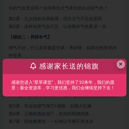
你的气血充足吗？如何养出元气美女的出众好气色？
第1课：九大指标自我检测，找出元气不足的原因
第2课：这样改善气血不足，让你离好气色更进一步
【模块二：养肺补气】
肺气不好，什么美容都是空谈！养好肺，肌肤自然变得内
外皆美
×
感谢家长送的锦旗
第3课：气味养生，肺气足皮肤才更好
第4课：养肺瑜伽，让你成为水润女人
感谢您进入“星草课堂”，我们坚持了10来年，我们的愿
【模块三：穴位双补】
景：最全资源库，学习更优惠，我们会继续坚持下去！
为什么你喝口凉水都长肉？气血不足让你更容易虚胖臃肿
第5课：学会按揉气海穴+揉腹，赶跑大肚腩
第6课：正确刺激血海穴，告别经期姨妈痛
第7课：经络擦擦功：一分钟让手脚不再冰凉