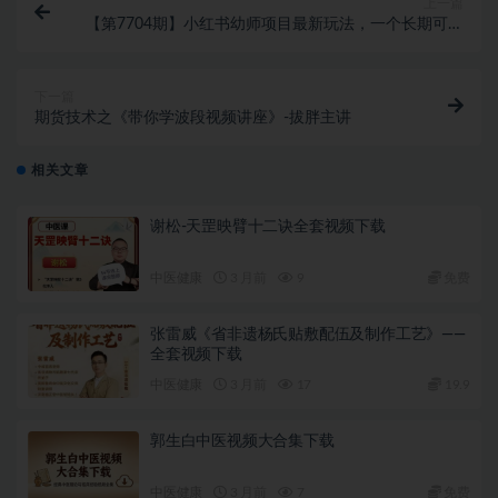
上一篇
【第7704期】小红书幼师项目最新玩法，一个长期可以
做的项目，小白稳定每天两三张
下一篇
期货技术之《带你学波段视频讲座》-拔胖主讲
相关文章
谢松-天罡映臂十二诀全套视频下载
中医健康
3 月前
9
免费
张雷威《省非遗杨氏贴敷配伍及制作工艺》——
全套视频下载
中医健康
3 月前
17
19.9
郭生白中医视频大合集下载
中医健康
3 月前
7
免费