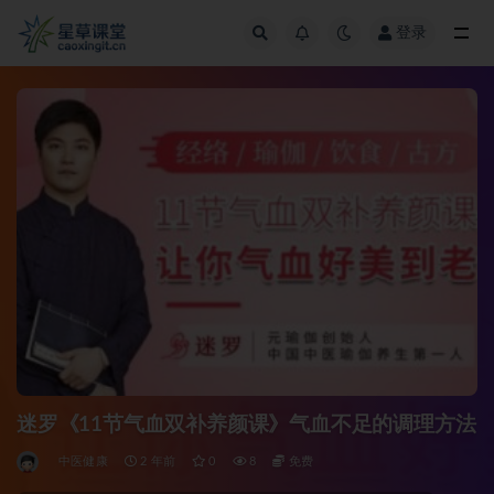
登录
全部
迷罗《11节气血双补养颜课》气血不足的调理方法
中医健康
2 年前
0
8
免费