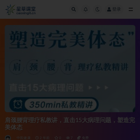
登录
全部
肩颈腰背理疗私教讲，直击15大病理问题，塑造完
美体态
中医健康
2 年前
0
7
免费