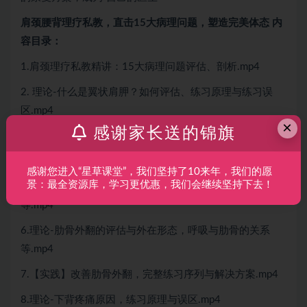
肩颈腰背理疗私教，直击15大病理问题，塑造完美体态 内
容目录：
1.肩颈理疗私教精讲：15大病理问题评估、剖析.mp4
2. 理论-什么是翼状肩胛？如何评估、练习原理与练习误
区.mp4
×
感谢家长送的锦旗
3.【跟练】（稳定肩带）缓解溜肩，改善翼状肩胛.mp4
4.理论-头颈前移的危害及评估，练习原理与误区.mp4
感谢您进入“星草课堂”，我们坚持了10来年，我们的愿
景：最全资源库，学习更优惠，我们会继续坚持下去！
5.【跟练】改善头颈前移，消除富贵包、胸椎僵直平背
等.mp4
6.理论-肋骨外翻的评估与外在形态，呼吸与肋骨的关系
等.mp4
7.【实践】改善肋骨外翻，完整练习序列与解决方案.mp4
8.理论-下背疼痛原因，练习原理与误区.mp4