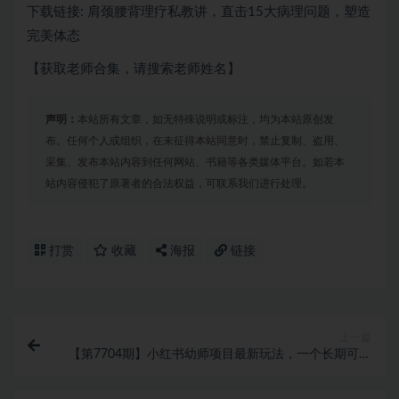
下载链接: 肩颈腰背理疗私教讲，直击15大病理问题，塑造
完美体态
【获取老师合集，请搜索老师姓名】
声明：
本站所有文章，如无特殊说明或标注，均为本站原创发
布。任何个人或组织，在未征得本站同意时，禁止复制、盗用、
采集、发布本站内容到任何网站、书籍等各类媒体平台。如若本
站内容侵犯了原著者的合法权益，可联系我们进行处理。
打赏
收藏
海报
链接
上一篇
【第7704期】小红书幼师项目最新玩法，一个长期可以
做的项目，小白稳定每天两三张