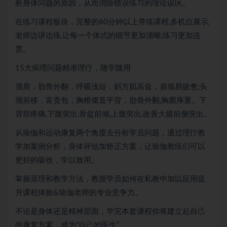
析身体问题的原因，从而消除错误练习的理论误区。
在练习课程板块，完整的60分钟以上带练课程,多机位展示,
老师边讲边练,让每一个体式的细节更加清晰,练习更加连
贯。
15大病理问题精准理疗，随学随用
溜肩，肋骨外翻，呼吸浅短，斜方肌高耸，肩颈易疲惫;头
颈前移，富贵包，胸椎僵直平背，肋骨外翻,胸廓厚重。下
背部疼痛,下腹突出,骨盆前倾,上腹突出,改善大腿前侧突出。
从瑜伽和运动康复两个角度去分析学员问题，通过理疗教
学加案例分析，身体评估加矫正方案，让瑜伽教练们可以
更好的吸收，学以致用。
掌握原理和教学方法，教授学员如何在私教中加以应用提
升课程体验&瑜伽老师的专业竞争力。
不论是身体还是精神层面，学完本套课程你将建立起自己
的康复方案，成为“自己的医生”