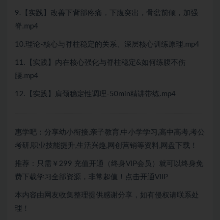
9.【实践】改善下背部疼痛，下腹突出，骨盆前倾，加强
脊.mp4
10.理论-核心与脊柱稳定的关系、深层核心训练原理.mp4
11.【实践】内在核心强化与脊柱稳定&如何练腹不伤
腰.mp4
12.【实践】肩颈稳定性调理-50min精讲带练.mp4
惠学吧：分享幼小衔接,亲子教育,中小学学习,高中高考,考公
考研,职业技能提升,生活兴趣,网创营销等资料,网盘下载！
推荐：只需￥299
充值开通（终身VIP会员）就可以
终身免
费下载
学习全部资源，非常超值！点击开通VIIP
本内容由网友收集整理提供感谢分享，如有侵权请联系处
理！