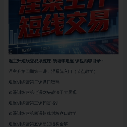
涅主升短线交易系统课-钱塘李逍遥 课程内容目录：
涅主升第四期第一讲：涅系统入门（节点教学）
逍遥训练营第二课盘口密码
逍遥训练营第七课龙头战法于大局观
逍遥训练营第三课扫盲培训
逍遥训练营第四课短线封板盘口教学
逍遥训练营第五课超短结构全解