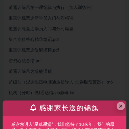
逍遥训练营第一课纪律与执行（加入训练营）
逍遥训练营之新学员入门与涅精讲
逍遥训练营之学员入门与分时爆量
集合竞价核心精华笔记.pdf
逍遥训练营之醍醐灌顶.pdf
游资心法总结.pdf
逍遥训练营之醍醐灌顶
超级涅（涅选股器电脑通达信导入-涅选股预警器）.tn6
机构（分时）做t通达信app源码.txt
机构趋势通达信电脑导入.tn6
×
感谢家长送的锦旗
机构做t源码.docx
感谢您进入“星草课堂”，我们坚持了10来年，我们的愿
简单复盘免费版.zip