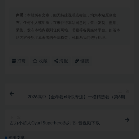
声明：
本站所有文章，如无特殊说明或标注，均为本站原创发
布。任何个人或组织，在未征得本站同意时，禁止复制、盗用、
采集、发布本站内容到任何网站、书籍等各类媒体平台。如若本
站内容侵犯了原著者的合法权益，可联系我们进行处理。
打赏
收藏
海报
链接
上一篇
2026高中【金考卷•特快专递】一模精选卷（第6期）
全科PDF下载
下一篇
古力小超人Gyuri Superhero系列书+音视频下载
相关文章