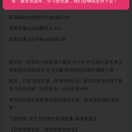
景：最全资源库，学习更优惠，我们会继续坚持下去！
涅指标同花顺源码.docx
同花顺机构趋势分时做t源码.txt
逍遥涅通达信电脑导入.tn6
逍遥涅通达信手机app源码.txt
惠学吧：分享幼小衔接,亲子教育,中小学学习,高中高考,考公
考研,职业技能提升,生活兴趣,网创营销等资料,网盘下载！
推荐：只需
充值开通（终身VIP会员）就可以
终身免费下载
学习全部资源，非常超值！点击开通VIIP
本内容由网友收集整理提供感谢分享，如有侵权请联系处
理！
下载链接: 涅主升短线交易系统课-钱塘李逍遥
【获取老师合集，请搜索老师姓名】