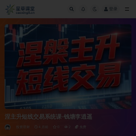
登录
全部
涅主升短线交易系统课-钱塘李逍遥
投资理财
4 月前
0
2
免费