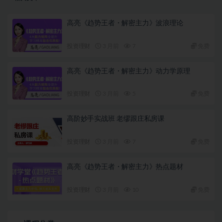
高亮《趋势王者・解密主力》波浪理论
投资理财
3 月前
7
免费
高亮《趋势王者・解密主力》动力学原理
投资理财
3 月前
5
免费
高阶妙手实战班 老缪跟庄私房课
投资理财
3 月前
7
免费
高亮《趋势王者・解密主力》热点题材
投资理财
3 月前
10
免费