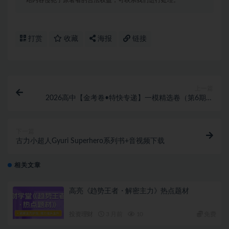
打赏
收藏
海报
链接
上一篇
2026高中【金考卷•特快专递】一模精选卷（第6期）
全科PDF下载
下一篇
古力小超人Gyuri Superhero系列书+音视频下载
相关文章
高亮《趋势王者・解密主力》热点题材
投资理财
3 月前
10
免费