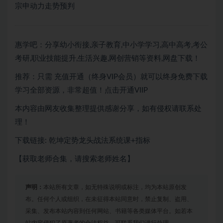
宗申动力走势预判
惠学吧：分享幼小衔接,亲子教育,中小学学习,高中高考,考公
考研,职业技能提升,生活兴趣,网创营销等资料,网盘下载！
推荐：只需
充值开通（终身VIP会员）就可以
终身免费下载
学习全部资源，非常超值！点击开通VIIP
本内容由网友收集整理提供感谢分享，如有侵权请联系处
理！
下载链接: 乾坤定势龙头战法系统课+指标
【获取老师合集，请搜索老师姓名】
声明：
本站所有文章，如无特殊说明或标注，均为本站原创发
布。任何个人或组织，在未征得本站同意时，禁止复制、盗用、
采集、发布本站内容到任何网站、书籍等各类媒体平台。如若本
站内容侵犯了原著者的合法权益，可联系我们进行处理。