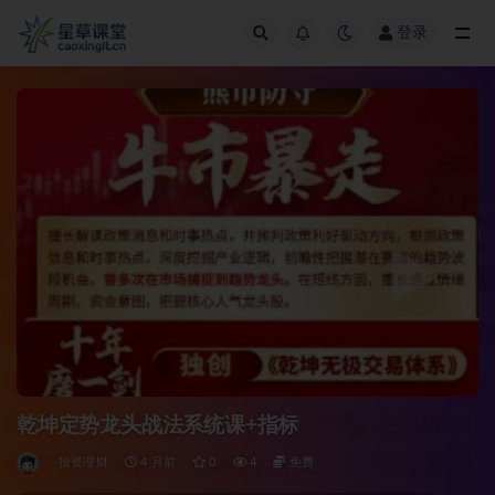
登录
全部
乾坤定势龙头战法系统课+指标
投资理财
4 月前
0
4
免费