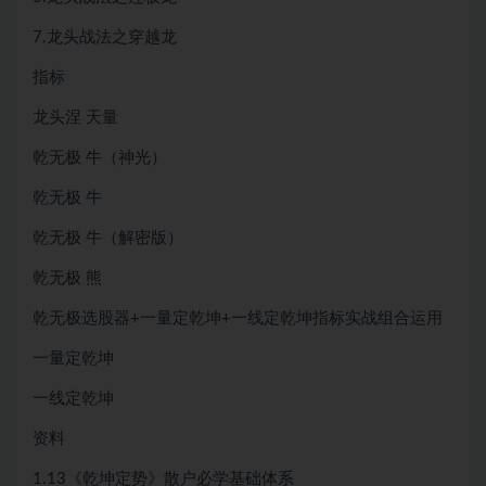
7.龙头战法之穿越龙
指标
龙头涅 天量
乾无极 牛（神光）
乾无极 牛
乾无极 牛（解密版）
乾无极 熊
乾无极选股器+一量定乾坤+一线定乾坤指标实战组合运用
一量定乾坤
一线定乾坤
资料
1.13《乾坤定势》散户必学基础体系