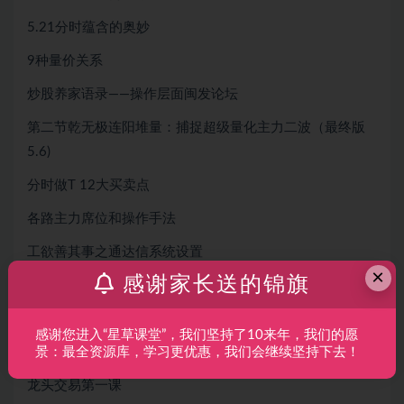
5.21分时蕴含的奥妙
9种量价关系
炒股养家语录——操作层面闽发论坛
第二节乾无极连阳堆量：捕捉超级量化主力二波（最终版
5.6)
分时做T 12大买卖点
各路主力席位和操作手法
工欲善其事之通达信系统设置
×
感谢家长送的锦旗
股市数据汇0818
换手卡一字技术篇
感谢您进入“星草课堂”，我们坚持了10来年，我们的愿
龙头操盘思维
景：最全资源库，学习更优惠，我们会继续坚持下去！
龙头交易第一课