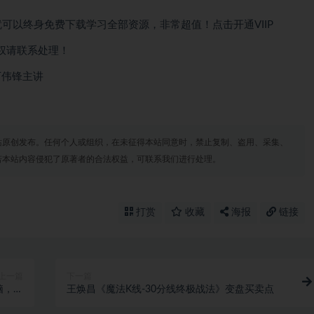
就可以
终身免费下载
学习全部资源，非常超值！点击开通VIIP
权请联系处理！
丁伟锋主讲
站原创发布。任何个人或组织，在未征得本站同意时，禁止复制、盗用、采集、
若本站内容侵犯了原著者的合法权益，可联系我们进行处理。
打赏
收藏
海报
链接
上一篇
下一篇
脑，自
王焕昌《魔法K线-30分线终极战法》变盘买卖点
00+