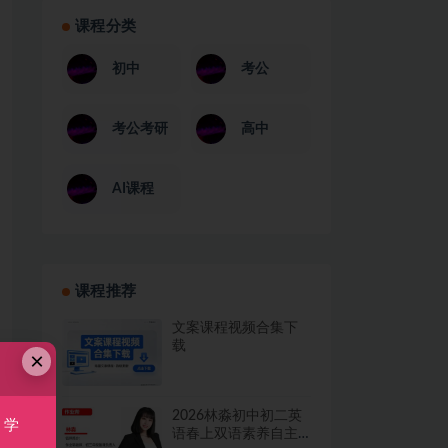
课程分类
初中
考公
考公考研
高中
AI课程
课程推荐
文案课程视频合集下
载
×
2026林淼初中初二英
，学
语春上双语素养自主