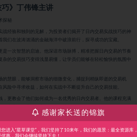
技巧》丁伟锋主讲
术探秘
实战经验和独到的见解，为投资者们揭开了日内交易实战技巧的神
着我们在波涛汹涌的金融海洋中破浪前行，探寻成功的宝藏。
更是一次智慧的启迪。他深谙市场脉搏，精准把握日内交易的节奏
复杂的交易技巧变得浅显易懂，让学员们能够在轻松愉快的氛围中
场的慧眼，能够洞察市场的细微变化，捕捉到稍纵即逝的交易机
在风险中寻求收益，如何在实战中不断提升自己的交易技能。
钱，更教会了他们如何成为一名优秀的日内交易者。他的课程充满
激发出内在的潜能，实现自我超越。
感谢家长送的锦旗
视频教程
谢您进入“星草课堂”，我们坚持了10来年，我们的愿景：最全资源库
更优惠，我们会继续坚持下去！