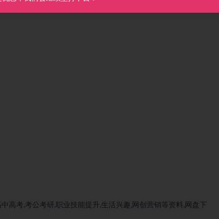
中高考,考公考研,职业技能提升,生活兴趣,网创营销等资料,网盘下