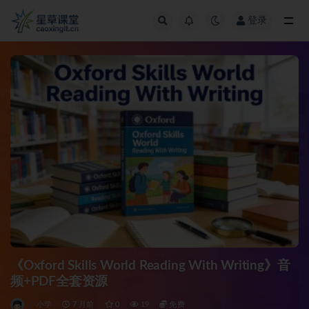
登录
全部
《Oxford Skills World Reading With Writing》音
频+PDF全套资源
小学
7 月前
0
19
免费