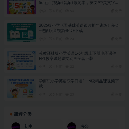
Songs（视频+音频+歌词本，英文/中英文字
幕）
小学
4 月前
54
免费
2026版小学《零基础英语跟读扩句训练》基础
+进阶版音视频+PDF下载
小学
4 月前
23
免费
苏教译林版小学英语1-6年级上下册电子课件
PPT教案试题课文动画全套下载
小学
4 月前
22
免费
学而思小学英语乐学口语1一6级精品课视频下
载
小学
5 月前
23
免费
课程分类
初中
考公