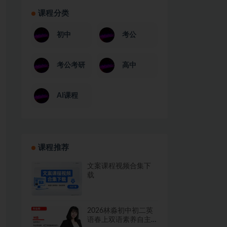
课程分类
初中
考公
考公考研
高中
AI课程
课程推荐
文案课程视频合集下
载
2026林淼初中初二英
语春上双语素养自主