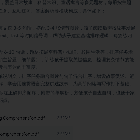
阶段，覆盖日常故事、科普常识、童话寓言等多元题材，每册按主题
任务、互动练习、答案解析等模块构成，具体如下：
仅 3-5 句话，搭配 3-4 张情节图片，孩子阅读后需按故事发展
n、next、last 等时间信号词，帮助孩子建立基础排序逻辑，每篇练习
 6-10 句话，题材拓展至科普小知识、校园生活等，排序任务增
如主旨题、细节题），训练孩子提取关键信息、梳理复杂情节的能
读与表达的丰富度。
单说明文，排序任务融合图片与句子混合排序，增设故事复述、逻
解，学会用连贯语言完整讲述故事，为高阶阅读与写作打下基础。
F，标注正确排序顺序，附带简单解析，方便孩子自查自纠，也便于家
弱点。