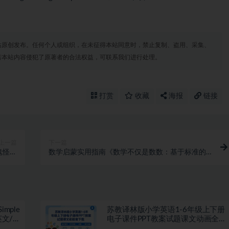
站原创发布。任何个人或组织，在未征得本站同意时，禁止复制、盗用、采集、
若本站内容侵犯了原著者的合法权益，可联系我们进行处理。
打赏
收藏
海报
链接
上一篇
下一篇
鬼怪无
数学启蒙实用指南《数学不仅是数数：基于标准的
所遁形
幼儿数学教学活动》PDF
imple
苏教译林版小学英语1-6年级上下册
英文/
电子课件PPT教案试题课文动画全套
下载