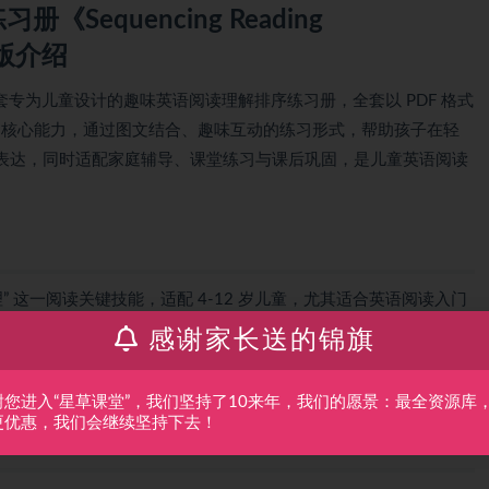
equencing Reading
载版介绍
nsion》是一套专为儿童设计的趣味英语阅读理解排序练习册，全套以 PDF 格式
理解” 核心能力，通过图文结合、趣味互动的练习形式，帮助孩子在轻
表达，同时适配家庭辅导、课堂练习与课后巩固，是儿童英语阅读
” 这一阅读关键技能，适配 4-12 岁儿童，尤其适合英语阅读入门
也适配教师用于课堂互动练习设计、家长辅导孩子时强化阅读理解
感谢家长送的锦旗
情节脉络、理解不连贯” 的问题，助力孩子建立清晰的阅读逻辑与表
谢您进入“星草课堂”，我们坚持了10来年，我们的愿景：最全资源库
更优惠，我们会继续坚持下去！