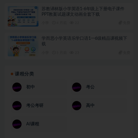
苏教译林版小学英语1-6年级上下册电子课件
PPT教案试题课文动画全套下载
小学
4 月前
22
免费
学而思小学英语乐学口语1一6级精品课视频下
载
小学
5 月前
23
免费
课程分类
初中
考公
考公考研
高中
AI课程