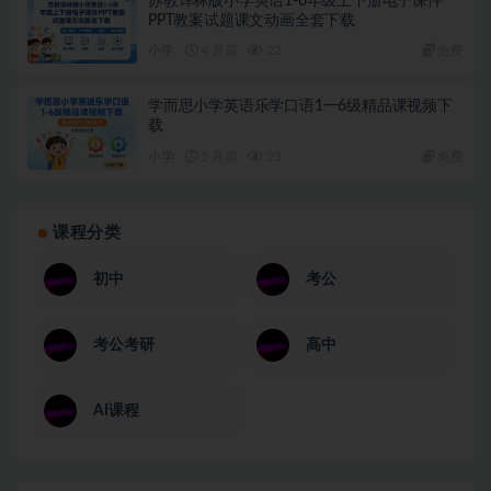
苏教译林版小学英语1-6年级上下册电子课件
PPT教案试题课文动画全套下载
小学
4 月前
22
免费
学而思小学英语乐学口语1一6级精品课视频下
载
小学
5 月前
23
免费
课程分类
初中
考公
考公考研
高中
AI课程