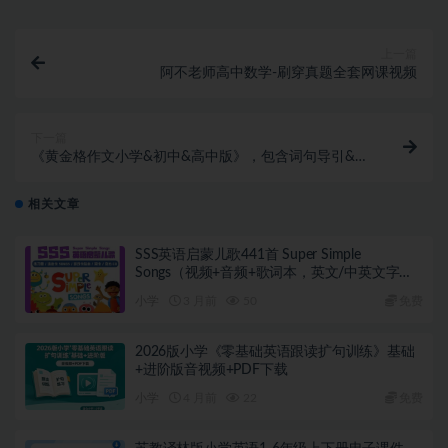
上一篇
阿不老师高中数学-刷穿真题全套网课视频
下一篇
《黄金格作文小学&初中&高中版》，包含词句导引&章
法导引&按格有序作文训练法三大方法 视频+教材
相关文章
SSS英语启蒙儿歌441首 Super Simple
Songs（视频+音频+歌词本，英文/中英文字
幕）
小学
3 月前
50
免费
2026版小学《零基础英语跟读扩句训练》基础
+进阶版音视频+PDF下载
小学
4 月前
22
免费