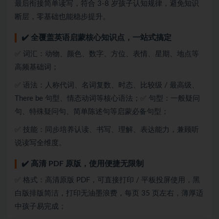
最后衔接简单读写，符合 3-8 岁孩子认知规律，避免知识
断层，零基础也能稳步提升。
✔️ 全覆盖英语启蒙核心知识点，一站式搞定
✅ 词汇：动物、颜色、数字、方位、表情、星期、地点等
高频基础词；
✅ 语法：人称代词、名词复数、时态、比较级 / 最高级、
There be 句型、情态动词等核心语法；✅ 句型：一般疑问
句、特殊疑问句、简单陈述句等启蒙必备句型；
✅ 技能：同步培养认读、书写、理解、表达能力，兼顾听
说读写全维度。
✔️ 高清 PDF 原版，使用便捷无限制
✅ 格式：高清原版 PDF，可直接打印 / 平板投屏使用，黑
白版排版简洁，打印无油墨浪费，每页 35 页左右，薄厚适
中孩子易完成；