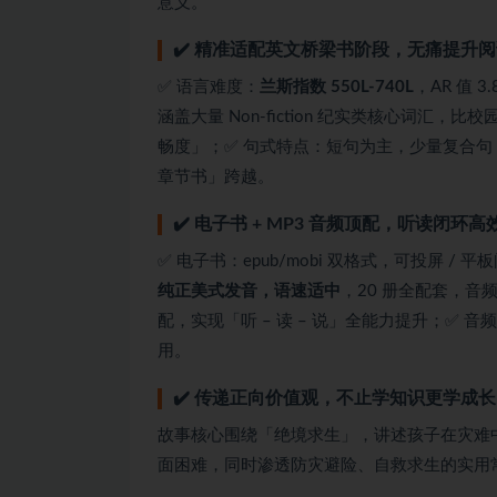
意义。
✔️ 精准适配英文桥梁书阶段，无痛提升
✅ 语言难度：
兰斯指数 550L-740L
，AR 值 
涵盖大量 Non-fiction 纪实类核心词汇
畅度」；✅ 句式特点：短句为主，少量复合
章节书」跨越。
✔️ 电子书 + MP3 音频顶配，听读闭环
✅ 电子书：epub/mobi 双格式，可投屏 /
纯正美式发音，语速适中
，20 册全配套，音
配，实现「听 – 读 – 说」全能力提升；✅ 音
用。
✔️ 传递正向价值观，不止学知识更学成长
故事核心围绕「绝境求生」，讲述孩子在灾难
面困难，同时渗透防灾避险、自救求生的实用