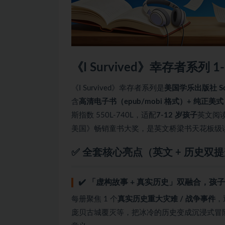
《I Survived》幸存者系列 
《I Survived》幸存者系列是
美国学乐出版社 Scho
含
高清电子书（epub/mobi 格式）+ 纯正美式 
斯指数 550L-740L，适配
7-12 岁孩子
英文阅读
美国》畅销童书大奖，是英文桥梁书天花板级
✅ 全套核心亮点（英文 + 历史双
✔️ 「虚构故事 + 真实历史」双融合，孩
每册聚焦 1 个
真实历史重大灾难 / 战争事件
，
庞贝古城覆灭等，把冰冷的历史变成沉浸式冒