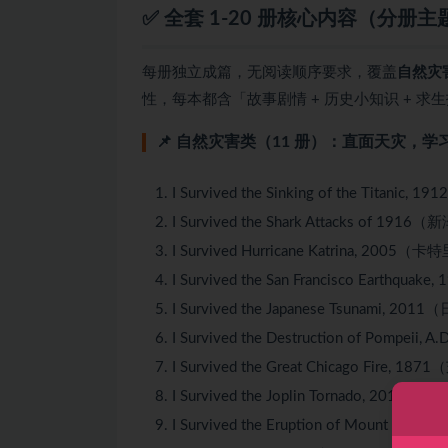
✅ 全套 1-20 册核心内容（分册
每册独立成篇，无阅读顺序要求，覆盖
自然灾
性，每本都含「故事剧情 + 历史小知识 + 求生
📌 自然灾害类（11 册）：直面天灾，学
I Survived the Sinking of the Tita
I Survived the Shark Attacks of
I Survived Hurricane Katrina, 20
I Survived the San Francisco Eart
I Survived the Japanese Tsunami, 
I Survived the Destruction of Pom
I Survived the Great Chicago Fire
I Survived the Joplin Tornado, 2
I Survived the Eruption of Mount 