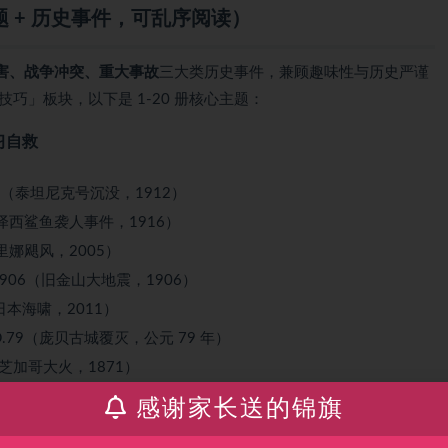
主题 + 历史事件，可乱序阅读）
害、战争冲突、重大事故
三大类历史事件，兼顾趣味性与历史严谨
技巧」板块，以下是 1-20 册核心主题：
习自救
nic, 1912（泰坦尼克号沉没，1912）
 1916（新泽西鲨鱼袭人事件，1916）
05（卡特里娜飓风，2005）
hquake, 1906（旧金山大地震，1906）
2011（日本海啸，2011）
peii, A.D.79（庞贝古城覆灭，公元 79 年）
, 1871（芝加哥大火，1871）
011（乔普林龙卷风，2011）
感谢家长送的锦旗
St. Helens, 1980（圣海伦斯火山喷发，1980）