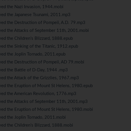
ived the Nazi Invasion, 1944.mobi
vived the Japanese Tsunami, 2011.mp3
ived the Destruction of Pompeii, A.D. 79.mp3
ived the Attacks of September 11th, 2001.mobi
ved the Children’s Blizzard, 1888.epub
ved the Sinking of the Titanic, 1912.epub
ived the Joplin Tornado, 2011.epub
ived the Destruction of Pompeii, AD 79.mobi
ived the Battle of D-Day, 1944 .mp3
ved the Attack of the Grizzlies, 1967.mp3
ived the Eruption of Mount St Helens, 1980.epub
vived the American Revolution, 1776.mp3
vived the Attacks of September 11th, 2001.mp3
ived the Eruption of Mount St Helens, 1980.mobi
ived the Joplin Tornado, 2011.mobi
ved the Children’s Blizzard, 1888.mobi