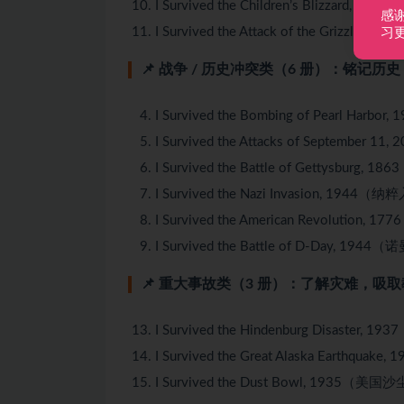
I Survived the Children’s Blizzar
感
I Survived the Attack of the Griz
习
📌 战争 / 历史冲突类（6 册）：铭记历
I Survived the Bombing of Pearl H
I Survived the Attacks of Septembe
I Survived the Battle of Gettysbu
I Survived the Nazi Invasion, 194
I Survived the American Revoluti
I Survived the Battle of D-Day, 1
📌 重大事故类（3 册）：了解灾难，吸
I Survived the Hindenburg Disast
I Survived the Great Alaska Earth
I Survived the Dust Bowl, 1935