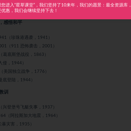
d, 1888（美国儿童暴风雪，1888）
谢您进入“星草课堂”，我们坚持了10来年，我们的愿景：最全资源库
zlies, 1967（蒙大拿灰熊袭人事件，1967）
更优惠，我们会继续坚持下去！
史，感悟和平
arbor, 1941（珍珠港遇袭，1941）
r 11, 2001（911 恐怖袭击，2001）
rg, 1863（葛底斯堡战役，1863）
4（纳粹入侵，1944）
on, 1776（美国独立战争，1776）
944（诺曼底登陆，1944）
取教训
er, 1937（兴登堡号飞艇失事，1937）
quake, 1964（阿拉斯加大地震，1964）
（美国沙尘暴灾害，1935）