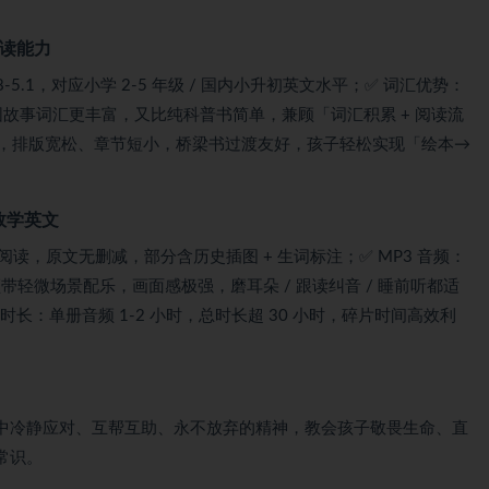
阅读能力
3.8-5.1，对应小学 2-5 年级 / 国内小升初英文水平；✅ 词汇优势：
，比校园故事词汇更丰富，又比纯科普书简单，兼顾「词汇积累 + 阅读流
句，排版宽松、章节短小，桥梁书过渡友好，孩子轻松实现「绘本→
高效学英文
 平板阅读，原文无删减，部分含历史插图 + 生词标注；✅ MP3 音频：
频带轻微场景配乐，画面感极强，磨耳朵 / 跟读纠音 / 睡前听都适
频时长：单册音频 1-2 小时，总时长超 30 小时，碎片时间高效利
中冷静应对、互帮互助、永不放弃的精神，教会孩子敬畏生命、直
常识。