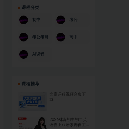
课程分类
初中
考公
考公考研
高中
AI课程
课程推荐
文案课程视频合集下
载
2026林淼初中初二英
语春上双语素养自主