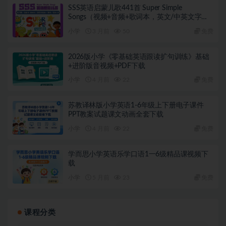
SSS英语启蒙儿歌441首 Super Simple
Songs（视频+音频+歌词本，英文/中英文字
幕）
小学
3 月前
50
免费
2026版小学《零基础英语跟读扩句训练》基础
+进阶版音视频+PDF下载
小学
4 月前
22
免费
苏教译林版小学英语1-6年级上下册电子课件
PPT教案试题课文动画全套下载
小学
4 月前
22
免费
学而思小学英语乐学口语1一6级精品课视频下
载
小学
5 月前
23
免费
课程分类