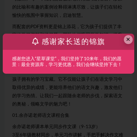
的比喻和有趣的案例诠释得淋漓尽致，让孩子们在轻松
愉快的氛围中掌握知识，启迪智慧。
而配套的PDF资料更是锦上添花，它为孩子们提供了丰
富的学习资料和练习题，帮助他们巩固所学知识，提升
×
感谢家长送的锦旗
语文能力。这些资料不仅设计精美，而且内容丰富，既
有基础知识的梳理，又有拓展阅读的引导，为孩子们的
感谢您进入“星草课堂”，我们坚持了10来年，我们的愿
语文学习提供了全方位的支持。
景：最全资源库，学习更优惠，我们会继续坚持下去！
总的来说，余亦诺老师的语文课程合集是一部值得每个
孩子拥有的学习宝藏。它不仅能让孩子们在语文学习中
取得优异的成绩，更能培养他们的语文兴趣，激发他们
的学习热情。让我们一起跟随余老师的步伐，探索语文
的奥秘，领略文学的魅力吧！
01.余亦诺老师语文课程合集
余亦诺老师课本单元同步作文课（9-13岁）
3至6年级教材同步，单元习作讲解，手把手解决作文难