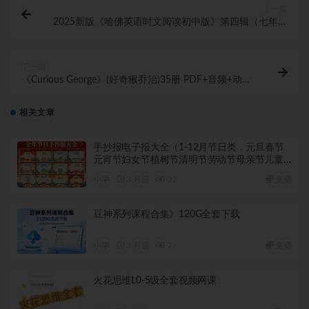
上一篇
2025新版《哈佛英语时文阅读初中版》第四辑（七年级
&八年级&中考）PDF
下一篇
《Curious George》(好奇猴乔治)35册 PDF+音频+动画
(S1-S9)+电影全套下载
相关文章
手抄报电子报大全（1-12月节日类，元旦春节
元宵节妇女节植树节清明节劳动节母亲节儿童
节端午节父亲节党的生日教师节中秋节国庆节
小学
3 月前
22
免费
重阳节圣诞节新年手抄报）
豆神系列课程合集》120G全套下载
小学
3 月前
7
免费
火花思维L0-5级全套视频网课