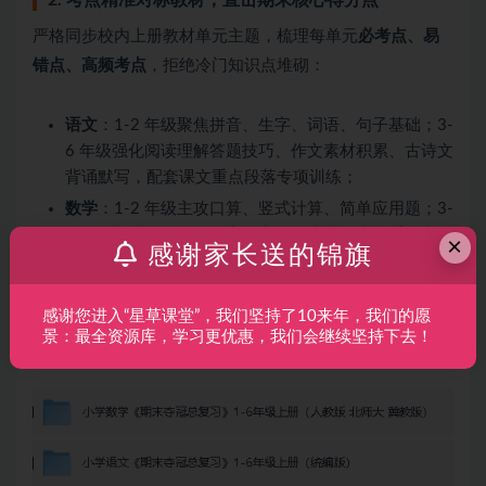
严格同步校内上册教材单元主题，梳理每单元
必考点、易
错点、高频考点
，拒绝冷门知识点堆砌：
语文
：1-2 年级聚焦拼音、生字、词语、句子基础；3-
6 年级强化阅读理解答题技巧、作文素材积累、古诗文
背诵默写，配套课文重点段落专项训练；
数学
：1-2 年级主攻口算、竖式计算、简单应用题；3-
6 年级突破图形几何、方程应用、统计概率等重难点，
×
感谢家长送的锦旗
提炼解题公式与步骤模板；
英语
：1-2 年级侧重字母认读、基础词汇与句型；3-6
感谢您进入“星草课堂”，我们坚持了10来年，我们的愿
年级强化单词默写、语法应用、情景对话与小短文写
景：最全资源库，学习更优惠，我们会继续坚持下去！
作，贴合人教 PEP 版教材内容。