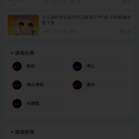
小学
5 月前
23
19
少儿童科学实验科学启蒙课1-9年级 小初视频全
套下载
小学
6 月前
9
免费
课程分类
初中
考公
考公考研
高中
AI课程
课程推荐