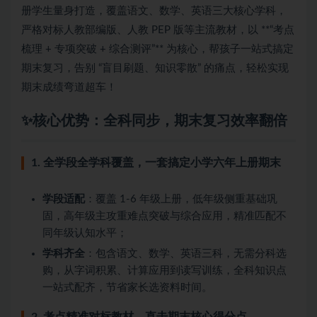
册学生量身打造，覆盖语文、数学、英语三大核心学科，
严格对标人教部编版、人教 PEP 版等主流教材，以 **“考点
梳理 + 专项突破 + 综合测评”** 为核心，帮孩子一站式搞定
期末复习，告别 “盲目刷题、知识零散” 的痛点，轻松实现
期末成绩弯道超车！
✨核心优势：全科同步，期末复习效率翻倍
1. 全学段全学科覆盖，一套搞定小学六年上册期末
学段适配
：覆盖 1-6 年级上册，低年级侧重基础巩
固，高年级主攻重难点突破与综合应用，精准匹配不
同年级认知水平；
学科齐全
：包含语文、数学、英语三科，无需分科选
购，从字词积累、计算应用到读写训练，全科知识点
一站式配齐，节省家长选资料时间。
2. 考点精准对标教材，直击期末核心得分点