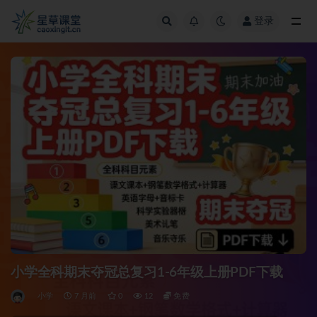
登录
全部
小学全科期末夺冠总复习1-6年级上册PDF下载
小学
7 月前
0
12
免费