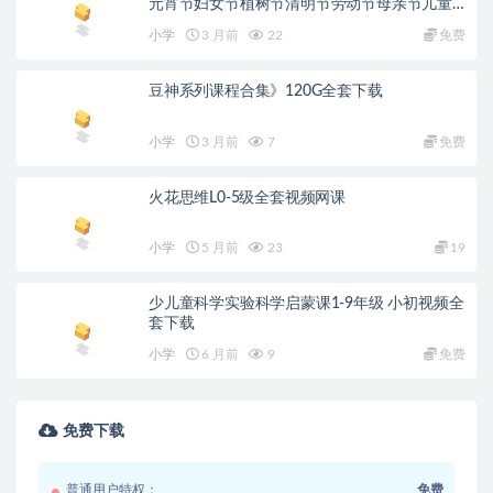
元宵节妇女节植树节清明节劳动节母亲节儿童
节端午节父亲节党的生日教师节中秋节国庆节
小学
3 月前
22
免费
重阳节圣诞节新年手抄报）
豆神系列课程合集》120G全套下载
小学
3 月前
7
免费
火花思维L0-5级全套视频网课
小学
5 月前
23
19
少儿童科学实验科学启蒙课1-9年级 小初视频全
套下载
小学
6 月前
9
免费
免费下载
普通用户特权：
免费