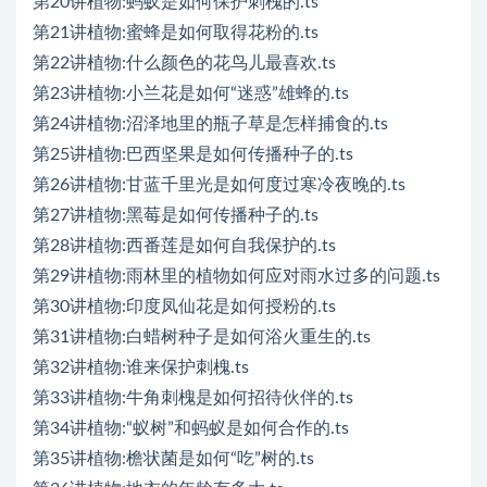
第20讲植物:蚂蚁是如何保护刺槐的.ts
第21讲植物:蜜蜂是如何取得花粉的.ts
第22讲植物:什么颜色的花鸟儿最喜欢.ts
第23讲植物:小兰花是如何“迷惑”雄蜂的.ts
第24讲植物:沼泽地里的瓶子草是怎样捕食的.ts
第25讲植物:巴西坚果是如何传播种子的.ts
第26讲植物:甘蓝千里光是如何度过寒冷夜晚的.ts
第27讲植物:黑莓是如何传播种子的.ts
第28讲植物:西番莲是如何自我保护的.ts
第29讲植物:雨林里的植物如何应对雨水过多的问题.ts
第30讲植物:印度凤仙花是如何授粉的.ts
第31讲植物:白蜡树种子是如何浴火重生的.ts
第32讲植物:谁来保护刺槐.ts
第33讲植物:牛角刺槐是如何招待伙伴的.ts
第34讲植物:“蚁树”和蚂蚁是如何合作的.ts
第35讲植物:檐状菌是如何“吃”树的.ts