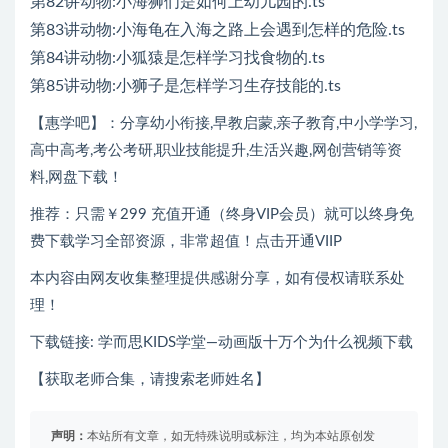
第82讲动物:小海狮们是如何上幼儿园的.ts
第83讲动物:小海龟在入海之路上会遇到怎样的危险.ts
第84讲动物:小狐猿是怎样学习找食物的.ts
第85讲动物:小狮子是怎样学习生存技能的.ts
【惠学吧】：分享幼小衔接,早教启蒙,亲子教育,中小学学习,
高中高考,考公考研,职业技能提升,生活兴趣,网创营销等资
料,网盘下载！
推荐：只需￥299 充值开通（终身VIP会员）就可以终身免
费下载学习全部资源，非常超值！点击开通VIIP
本内容由网友收集整理提供感谢分享，如有侵权请联系处
理！
下载链接: 学而思KIDS学堂—动画版十万个为什么视频下载
【获取老师合集，请搜索老师姓名】
声明：
本站所有文章，如无特殊说明或标注，均为本站原创发