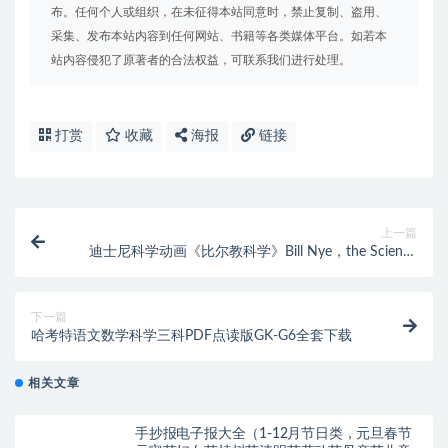
布。任何个人或组织，在未征得本站同意时，禁止复制、盗用、
采集、发布本站内容到任何网站、书籍等各类媒体平台。如若本
站内容侵犯了原著者的合法权益，可联系我们进行处理。
打赏
收藏
海报
链接
上一篇
迪士尼科学动画《比尔教科学》Bill Nye，the Science
Guy 全5季100集，STEM必看
下一篇
哈考特语文数学科学三科PDF点读版GK-G6全套下载
相关文章
手抄报电子报大全（1-12月节日类，元旦春节