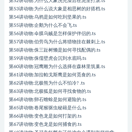
第52讲动物:为什么大象洗完澡后在泥里打滚.ts
第53讲动物:为什么说大象是相思树的好搭档.ts
第54讲动物:乌鸦是如何吃到坚果的.ts
第55讲动物:企鹅为什么不会飞.ts
第56讲动物:伞膜乌贼是怎样保护伴侣的.ts
第57讲动物:伯劳鸟为什么将猎物挂在棘刺上.ts
第58讲动物:侏三趾树懒是如何寻找配偶的.ts
第59讲动物:侏儒壁虎会沉到水底吗.ts
第60讲动物:冠鹰雕为什么选择在森林里筑巢.ts
第61讲动物:加拉帕戈斯鹰是如何觅食的.ts
第62讲动物:北极熊为什么不怕冷? .ts
第63讲动物:北极狐是如何寻找食物的.ts
第64讲动物:卵石蟾蜍是如何避险的.ts
第65讲动物:卷尾猴驱虫秘籍是什么.ts
第66讲动物:变色龙是如何打架的.ts
第67讲动物:变色龙是如何捕食的.ts