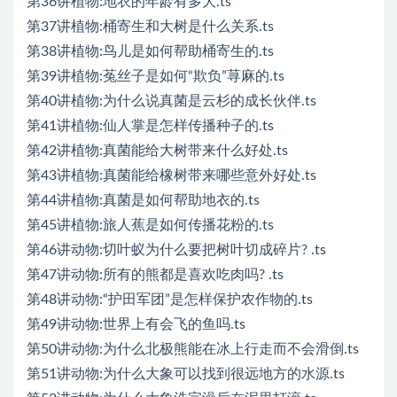
第36讲植物:地衣的年龄有多大.ts
第37讲植物:桶寄生和大树是什么关系.ts
第38讲植物:鸟儿是如何帮助桶寄生的.ts
第39讲植物:菟丝子是如何“欺负”荨麻的.ts
第40讲植物:为什么说真菌是云杉的成长伙伴.ts
第41讲植物:仙人掌是怎样传播种子的.ts
第42讲植物:真菌能给大树带来什么好处.ts
第43讲植物:真菌能给橡树带来哪些意外好处.ts
第44讲植物:真菌是如何帮助地衣的.ts
第45讲植物:旅人蕉是如何传播花粉的.ts
第46讲动物:切叶蚁为什么要把树叶切成碎片? .ts
第47讲动物:所有的熊都是喜欢吃肉吗? .ts
第48讲动物:“护田军团”是怎样保护农作物的.ts
第49讲动物:世界上有会飞的鱼吗.ts
第50讲动物:为什么北极熊能在冰上行走而不会滑倒.ts
第51讲动物:为什么大象可以找到很远地方的水源.ts