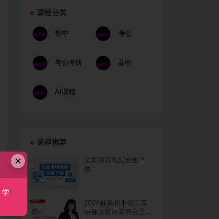
课程分类
初中
考公
考公考研
高中
AI课程
课程推荐
×
文案课程视频合集下
载
，学
2026林淼初中初二英
语春上双语素养自主