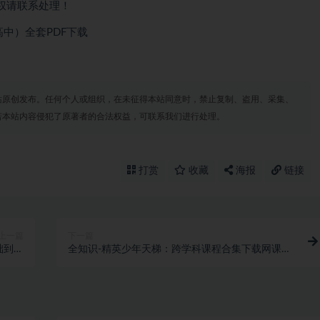
权请联系处理！
高中）全套PDF下载
站原创发布。任何个人或组织，在未征得本站同意时，禁止复制、盗用、采集、
若本站内容侵犯了原著者的合法权益，可联系我们进行处理。
打赏
收藏
海报
链接
上一篇
下一篇
础到高
全知识-精英少年天梯：跨学科课程合集下载网课视
步到位
频