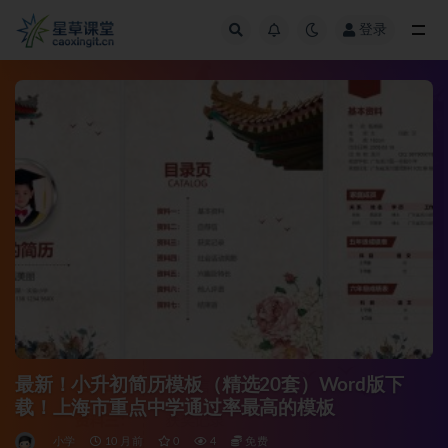
登录
全部
最新！小升初简历模板（精选20套）Word版下
载！上海市重点中学通过率最高的模板
小学
10 月前
0
4
免费