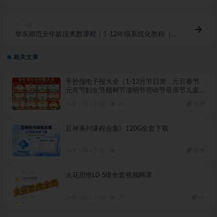
下一篇
华东师范全年龄段奥数课程｜1-12年级系统化教程（数
学思维训练+PDF资源）
相关文章
手抄报电子报大全（1-12月节日类，元旦春节
元宵节妇女节植树节清明节劳动节母亲节儿童
节端午节父亲节党的生日教师节中秋节国庆节
小学
3 月前
22
免费
重阳节圣诞节新年手抄报）
豆神系列课程合集》120G全套下载
小学
3 月前
7
免费
火花思维L0-5级全套视频网课
小学
5 月前
23
19