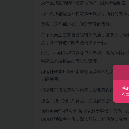
为什么我在感情中经常很“作”，因此矛盾频发
为什么我总是忍不住对孩子发火，我们的关系
其实，这些都是心理缺乏营养的表现。
每个人天生就有自己独特的气质，需要的心理
觅，甚至将这种缺失遗传给下一代。
比如，小时候得不到父母的重视、无条件接纳
半那里补足被重视等心理营养。
但这种成年后向外索取心理营养的行为，不仅
人际关系。
感
想要真正摆脱童年的伤痛，需要靠自己的力量
习
那么，我们的行为背后，究竟缺的是什么心理
这些将由“心理营养”首创者林文采博士陪你
你透过现象看本质，深入解决上述问题，成为