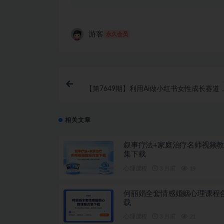
游客
永久会员
【第7649期】利用Ai做小红书女性成长赛道
钟制作一条笔记，轻松月入
相关文章
叙事疗法+家庭治疗名师视频
集下载
心理课程
3 月前
19
何丽娟全套情感婚姻心理课程
载
心理课程
3 月前
21