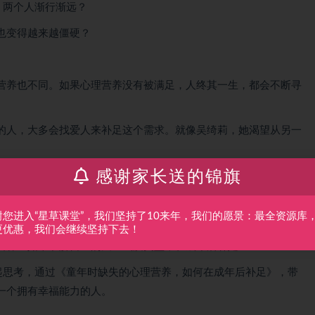
，两个人渐行渐远？
也变得越来越僵硬？
营养也不同。如果心理营养没有被满足，人终其一生，都会不断寻
的人，大多会找爱人来补足这个需求。就像吴绮莉，她渴望从另一
感谢家长送的锦旗
无法帮我们补足童年的缺失，还可能影响我们现在的工作、婚姻和
谢您进入“星草课堂”，我们坚持了10来年，我们的愿景：最全资源库
，帮助自己补足。
更优惠，我们会继续坚持下去！
营养？如果了解自己的天生气质类型，在成年后补足？
一起思考，通过《童年时缺失的心理营养，如何在成年后补足》，带
一个拥有幸福能力的人。