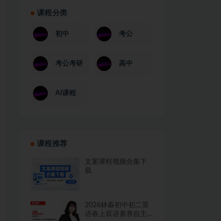
课程分类
初中
考公
考公考研
高中
AI课程
课程推荐
文案课程视频合集下
载
2026林淼初中初二英
语春上双语素养自主