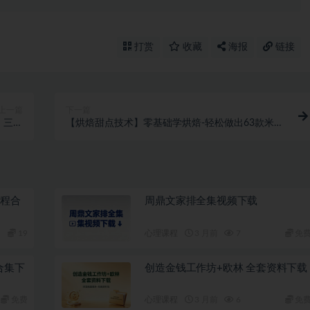
打赏
收藏
海报
链接
上一篇
下一篇
，三分
【烘焙甜点技术】零基础学烘焙-轻松做出63款米其
1w+
林级甜点
教程合
周鼎文家排全集视频下载
19
心理课程
3 月前
7
免
合集下
创造金钱工作坊+欧林 全套资料下载
免费
心理课程
3 月前
6
免