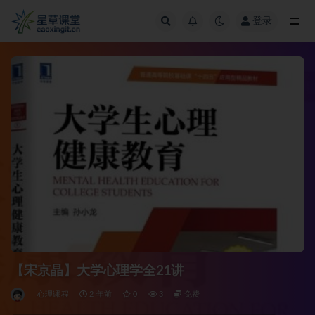
登录
全部
【宋京晶】大学心理学全21讲
心理课程
2 年前
0
3
免费