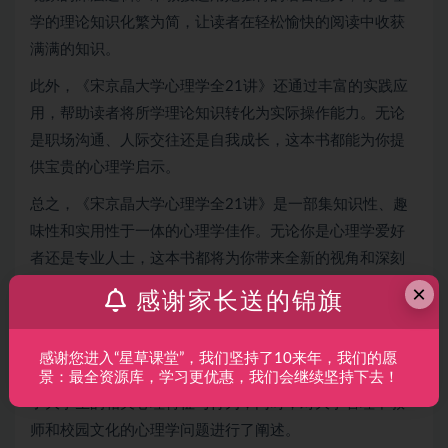
学的理论知识化繁为简，让读者在轻松愉快的阅读中收获
满满的知识。
此外，《宋京晶大学心理学全21讲》还通过丰富的实践应
用，帮助读者将所学理论知识转化为实际操作能力。无论
是职场沟通、人际交往还是自我成长，这本书都能为你提
供宝贵的心理学启示。
总之，《宋京晶大学心理学全21讲》是一部集知识性、趣
味性和实用性于一体的心理学佳作。无论你是心理学爱好
者还是专业人士，这本书都将为你带来全新的视角和深刻
的启示。
×
感谢家长送的锦旗
本系列介绍了心理学的学科概要及其与大学教育的关系，
感谢您进入“星草课堂”，我们坚持了10来年，我们的愿
介绍了大学生心理发展的一般规律；从心理学的视角分析
景：最全资源库，学习更优惠，我们会继续坚持下去！
了大学生的相关心理特征与行为；同时，对大学管理中教
师和校园文化的心理学问题进行了阐述。