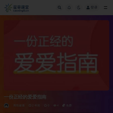
登录
全部
一份正经的爱爱指南
两性健康
2 年前
0
4
免费