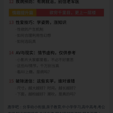
惠学吧：分享幼小衔接,亲子教育,中小学学习,高中高考,考公