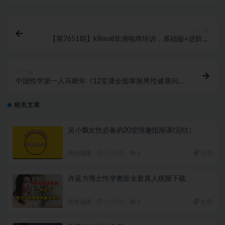
上一篇
【第7651期】kilimall非洲电商培训，基础版+进阶版
+高阶版 从0-1个人可入驻的平台（12节）
下一篇
中国性学第一人马晓年《12堂课全面掌握男性健康问
题》让你重燃自信
相关文章
吴小飘女性必备的20堂情趣指南课(完结）
两性健康
11 月前
8
免费
许蓝方博士性学教室全套真人视频下载
两性健康
11 月前
6
免费