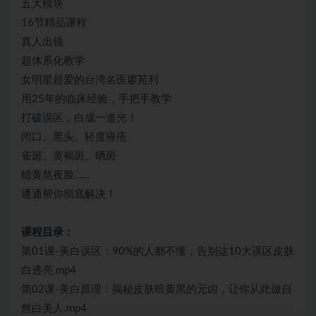
五大模块
16节精品课程
真人出镜
超体系化教学
女明星超爱的台湾名医廖苑利
用25年的临床经验，手把手教学
打破误区，白成一道光！
闭口、黑头、轻度痤疮
雀斑、黄褐斑、晒斑
蜡黄熬夜脸……
通通帮你彻底解决！
课程目录：
第01课-美白误区：90%的人都不懂，告别这10大误区皮肤
白透亮.mp4
第02课-美白原理：揭秘皮肤暗黄黑的元凶，让你从此做自
然白美人.mp4