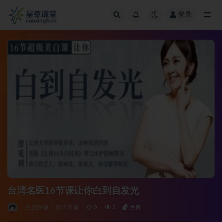
登录
全部
台湾名医16节课让你白到自发光
生活兴趣
2 年前
0
3
免费