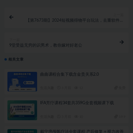
上一篇
【第7673期】2024短视频得物平台玩法，去重软件加
持爆款视频矩阵玩法，月入1w～3w
下一篇
9堂受益无穷的识男术，教你嫁对好老公
相关文章
曲曲课程合集下载含金贵关系2.0
生活兴趣
3 月前
12
免费
IFA芳疗课程34套共359G全套视频课下载
生活兴趣
3 月前
10
19.9
戴宁序颅骶疗法全套课程 产后修复 + 视力改善