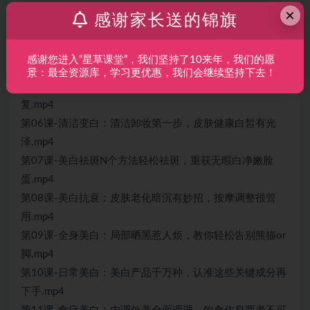
×
第03课-硬防晒：必备防晒小物件，隔绝无孔不入的紫外
感谢家长送的锦旗
线.mp4
第04课-软防晒：防晒产品如何选，涂抹喷搽手法各不
感谢您进入“星草课堂”，我们坚持了10来年，我们的愿
同.mp4
景：最全资源库，学习更优惠，我们会继续坚持下去！
第05课-晒后修复：晒红发烫怎么办？简单4招助你快速修
复.mp4
第06课-清洁变白：清洁卸妆第一步，皮肤健康白皙有光
泽.mp4
第07课-美白祛斑N个方法轻松祛斑，重获无暇白净嫩脸
蛋.mp4
第08课-美白抗衰：皮肤老化暗沉有妙招，按摩调整很管
用.mp4
第09课-全身美白：局部晒黑惹人烦，教你轻松告别熊猫or
脚.mp4
第10课-日常美白：美白产品千万种，认准这些关键成分再
下手.mp4