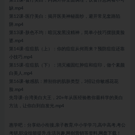
第11课-食疗美白：内调外养全面调理，饮食作息两者不可
缺.mp4
第12课-医疗美白：揭开医美神秘面纱，避开常见套路陷
阱.mp4
第13课-肤色不均：暗沉发黑没精神，简单小技巧摆脱黄脸
婆.mp4
第14课-痘痘肌（上）：你的痘痘从何而来？预防痘痘还靠
小技巧.mp4
第15课-痘痘肌（下）：消灭顽固红肿痘和痘印，做个素颜
白美人.mp4
第16课-敏感肌：辨别你的肌肤类型，3招让你敏感花花
脸.mp4
先导课-台湾美白大王，20+年从医经验教你最科学的美白
方法，让你白到自发光.mp4
惠学吧：分享幼小衔接,亲子教育,中小学学习,高中高考,考公
考研,职业技能提升,生活兴趣,网创营销等资料,网盘下载！