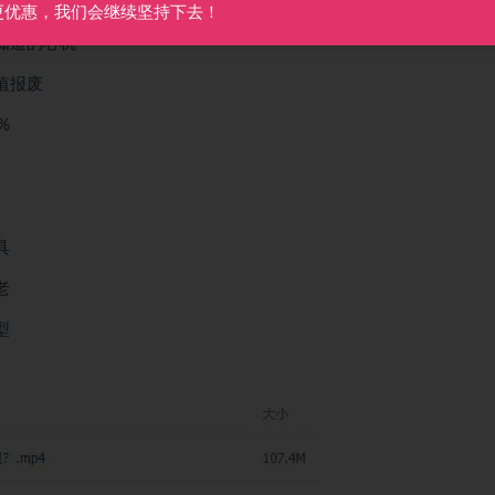
更优惠，我们会继续坚持下去！
知道的心机
值报废
%
具
老
型