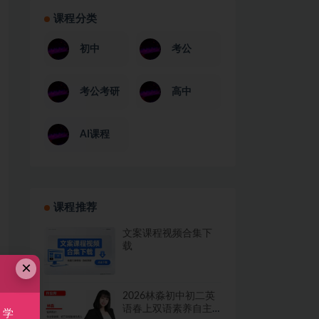
课程分类
初中
考公
考公考研
高中
AI课程
课程推荐
文案课程视频合集下
载
×
2026林淼初中初二英
语春上双语素养自主
，学