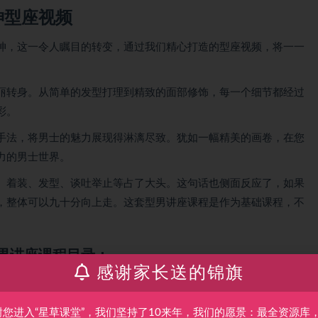
神型座视频
神，这一令人瞩目的转变，通过我们精心打造的型座视频，将一一
丽转身。从简单的发型打理到精致的面部修饰，每一个细节都经过
彩。
手法，将男士的魅力展现得淋漓尽致。犹如一幅精美的画卷，在您
力的男士世界。
、着装、发型、谈吐举止等占了大头。这句话也侧面反应了，如果
，整体可以九十分向上走。这套型男讲座课程是作为基础课程，不
男讲座课程目录：
感谢家长送的锦旗
哪里？
谢您进入“星草课堂”，我们坚持了10来年，我们的愿景：最全资源库