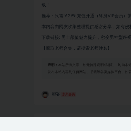
载！
推荐：只需￥299
充值开通（终身VIP会员）
本内容由网友收集整理提供感谢分享，如有侵
下载链接: 男士颜值魅力提升，秒变男神型座
【获取老师合集，请搜索老师姓名】
声明：
本站所有文章，如无特殊说明或标注，均为本
发布本站内容到任何网站、书籍等各类媒体平台。如
游客
永久会员
【第7673期】2024短视频得物平台玩法，去