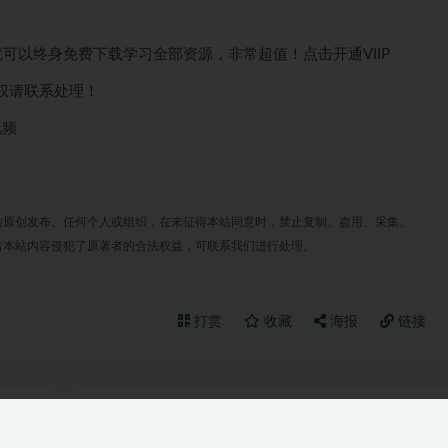
就可以
终身免费下载
学习全部资源，非常超值！点击开通VIIP
权请联系处理！
视频
站原创发布。任何个人或组织，在未征得本站同意时，禁止复制、盗用、采集、
若本站内容侵犯了原著者的合法权益，可联系我们进行处理。
打赏
收藏
海报
链接
上一篇
下一篇
重软件
9堂受益无穷的识男术，教你嫁对好老公