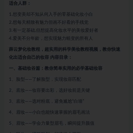
适合人群：
1.想变美却不知从何入手的零基础化妆小白
2.想每天精致有魅力但画不好看的手残党
3.有一定基础,但想提高化妆水平的美妆爱好者
4.爱美不分年龄，想实现魅力蜕变的所有人
薛云梦化妆教程，超实用的科学美妆教程视频，教你快速
化出适合自己的妆容 内容目录：
一、基础妆谷篇：教你简单实用的必学基础妆容
1、脸型——了解脸型，实现妆容匹配
2、底妆——妆容要出彩，选好妆前是关键
3、底妆——选对粉底，避免尴尬“白墙”
4、眉妆——小白也能快速掌握的眉毛画法
5、眉妆——学会力量型眉毛，瞬间提升颜值