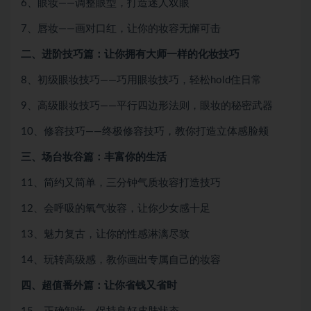
6、眼妆——调整眼型，打造迷人双眼
7、唇妆——画对口红，让你的妆容无懈可击
二、进阶技巧篇：让你拥有大师一样的化妆技巧
8、初级眼妆技巧——巧用眼妆技巧，轻松hold住日常
9、高级眼妆技巧——平行四边形法则，眼妆的秘密武器
10、修容技巧——终极修容技巧，教你打造立体感脸颊
三、场台妆谷篇：丰富你的生活
11、简约又简单，三分钟气质妆容打造技巧
12、会呼吸的氧气妆容，让你少女感十足
13、魅力复古，让你的性感淋漓尽致
14、玩转高级感，教你画出专属自己的妆容
四、超值番外篇：让你省钱又省时