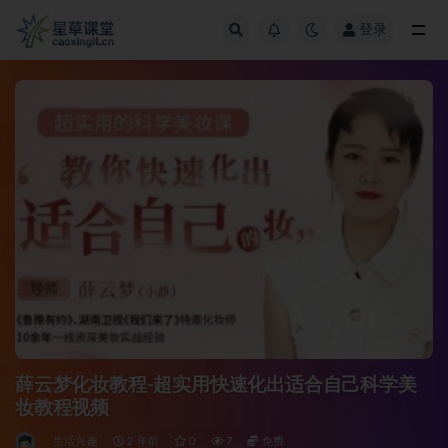
登录
全部
薛云梦化妆教程-超实用快速化出适合自己科学美
妆教程视频
生活兴趣
2 年前
0
7
免费