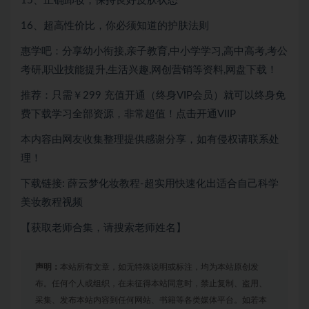
15、正确卸妆，保持良好皮肤状态
16、超高性价比，你必须知道的护肤法则
惠学吧：分享幼小衔接,亲子教育,中小学学习,高中高考,考公
考研,职业技能提升,生活兴趣,网创营销等资料,网盘下载！
推荐：只需￥299
充值开通（终身VIP会员）就可以
终身免
费下载
学习全部资源，非常超值！点击开通VIIP
本内容由网友收集整理提供感谢分享，如有侵权请联系处
理！
下载链接: 薛云梦化妆教程-超实用快速化出适合自己科学
美妆教程视频
【获取老师合集，请搜索老师姓名】
声明：
本站所有文章，如无特殊说明或标注，均为本站原创发
布。任何个人或组织，在未征得本站同意时，禁止复制、盗用、
采集、发布本站内容到任何网站、书籍等各类媒体平台。如若本