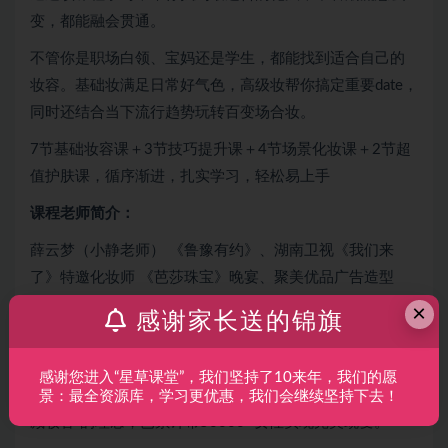
变，都能融会贯通。
不管你是职场白领、宝妈还是学生，都能找到适合自己的
妆容。基础妆满足日常好气色，高级妆帮你搞定重要date，
同时还结合当下流行趋势玩转百变场合妆。
7节基础妆容课＋3节技巧提升课＋4节场景化妆课＋2节超
值护肤课，循序渐进，扎实学习，轻松易上手
课程老师简介：
薛云梦（小静老师） 《鲁豫有约》、湖南卫视《我们来
了》特邀化妆师 《芭莎珠宝》晚宴、聚美优品广告造型
师。
×
感谢家长送的锦旗
她也是最懂普通人的美妆师：多所知名高校培训导师、在
行美妆类约见导师第1名，线上线下上万个研究样本，让她
感谢您进入“星草课堂”，我们坚持了10来年，我们的愿
摸索出一套适合大众的科学美妆体系，通过 “适合自己、加
景：最全资源库，学习更优惠，我们会继续坚持下去！
减妆容”的理念，已累计帮50000+女性实现完美蜕变。