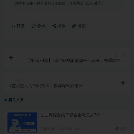
站内容侵犯了原著者的合法权益，可联系我们进行处理。
打赏
收藏
海报
链接
上一篇
【第7673期】2024短视频得物平台玩法，去重软件加
持爆款视频矩阵玩法，月入1w～3w
下一篇
9堂受益无穷的识男术，教你嫁对好老公
相关文章
曲曲课程合集下载含金贵关系2.0
生活兴趣
3 月前
12
免费