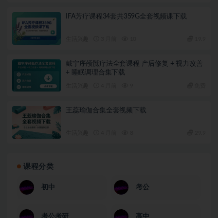
IFA芳疗课程34套共359G全套视频课下载
生活兴趣
3 月前
10
19.9
戴宁序颅骶疗法全套课程 产后修复 + 视力改善
+ 睡眠调理合集下载
生活兴趣
4 月前
9
免费
王蕊瑜伽合集全套视频下载
生活兴趣
4 月前
8
29.9
课程分类
初中
考公
考公考研
高中