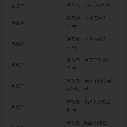
02底妆- 水光底妆.mp4
毛戈平
03底妆 – 立体底妆技
毛戈平
巧.mp4
04底妆 – 超久持妆技
毛戈平
巧.mp4
05修容 – 修容产品的选
毛戈平
择.mp4
06修容 – 大鼻-肉鼻的修
毛戈平
容法则.mp4
07修容 – 塌鼻的修容法
毛戈平
则.mp4
08修容-腮红的修容法