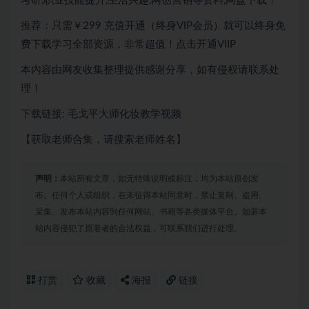
考研,职业技能提升,生活兴趣,网创营销等资料,网盘下载！
推荐：只需￥299
充值开通（终身VIP会员）就可以
终身免
费下载
学习全部资源，非常超值！点击开通VIIP
本内容由网友收集整理提供感谢分享，如有侵权请联系处
理！
下载链接: 毛戈平大师化妆教学视频
【获取老师合集，请搜索老师姓名】
声明：
本站所有文章，如无特殊说明或标注，均为本站原创发
布。任何个人或组织，在未征得本站同意时，禁止复制、盗用、
采集、发布本站内容到任何网站、书籍等各类媒体平台。如若本
站内容侵犯了原著者的合法权益，可联系我们进行处理。
打赏
收藏
海报
链接