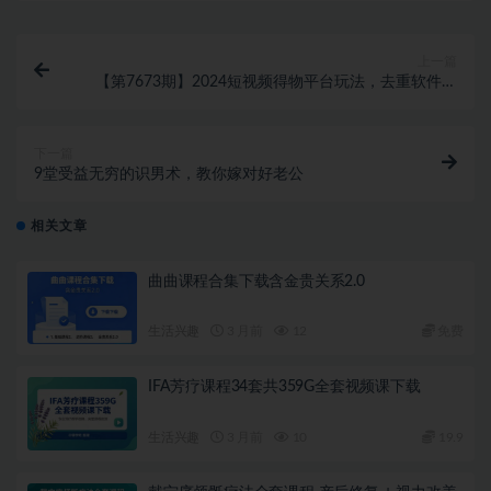
上一篇
【第7673期】2024短视频得物平台玩法，去重软件加
持爆款视频矩阵玩法，月入1w～3w
下一篇
9堂受益无穷的识男术，教你嫁对好老公
相关文章
曲曲课程合集下载含金贵关系2.0
生活兴趣
3 月前
12
免费
IFA芳疗课程34套共359G全套视频课下载
生活兴趣
3 月前
10
19.9