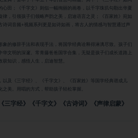
的心田；《千字文》则似一幅绚丽的画卷，以千字珠玑勾勒出华夏
旋律，引领孩子们领略声韵之美，启迪语言之灵；《百家姓》宛如
古诗词音频+视频系列更是如诗如画，将古人的情感与智慧通过声
形象的修辞手法和表现手法，将国学经典诠释得淋漓尽致。孩子们
中华文明的深邃。常青藤爸爸国学合集，无疑是孩子们成长道路上
收获知识，感悟人生，启迪智慧。
，以及《三字经》、《千字文》、《百家姓》等国学经典谱成儿
化之美。用唱的方式，帮助孩子轻松掌握。
《三字经》《千字文》《古诗词》《声律启蒙》