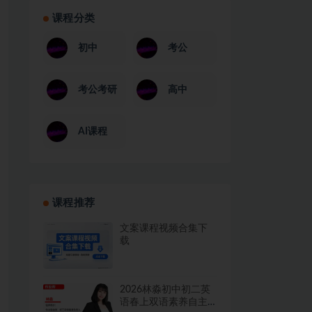
课程分类
初中
考公
考公考研
高中
AI课程
课程推荐
文案课程视频合集下
载
2026林淼初中初二英
语春上双语素养自主