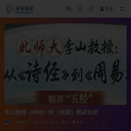
登录
全部
李山教授《诗经》到《周易》精讲五经
易经国学
2 年前
0
4
免费