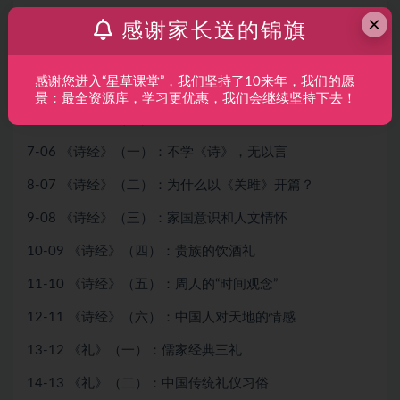
×
3-02 《尚书》（一）：文明起源于“大洪水”
感谢家长送的锦旗
4-03 《尚书》（二）：“王道”与“霸道”
感谢您进入“星草课堂”，我们坚持了10来年，我们的愿
5-04 《尚书》（三）：包容是我们的本来特质
景：最全资源库，学习更优惠，我们会继续坚持下去！
6-05 《尚书》（四）：周公的德政思想
7-06 《诗经》（一）：不学《诗》，无以言
8-07 《诗经》（二）：为什么以《关雎》开篇？
9-08 《诗经》（三）：家国意识和人文情怀
10-09 《诗经》（四）：贵族的饮酒礼
11-10 《诗经》（五）：周人的“时间观念”
12-11 《诗经》（六）：中国人对天地的情感
13-12 《礼》（一）：儒家经典三礼
14-13 《礼》（二）：中国传统礼仪习俗