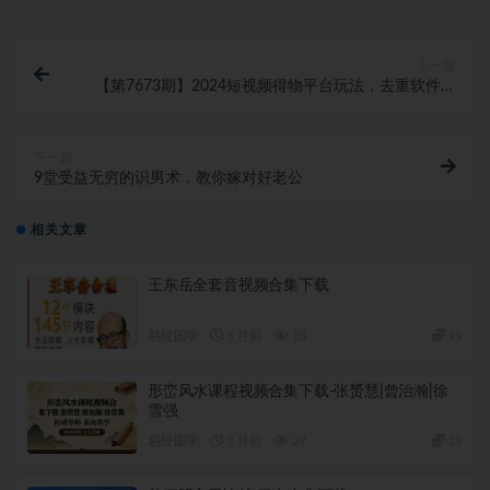
上一篇
【第7673期】2024短视频得物平台玩法，去重软件加
持爆款视频矩阵玩法，月入1w～3w
下一篇
9堂受益无穷的识男术，教你嫁对好老公
相关文章
王东岳全套音视频合集下载
易经国学
3 月前
18
19
形峦风水课程视频合集下载-张赟慧|曾治瀚|徐
雪强
易经国学
3 月前
29
19