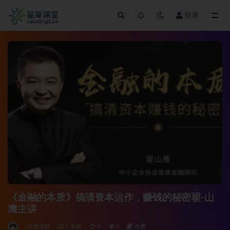
登录
全部
《金融的本质》搞清资本运作，赚钱的秘密翟-山
鹰主讲
投资理财
2 年前
0
3
免费