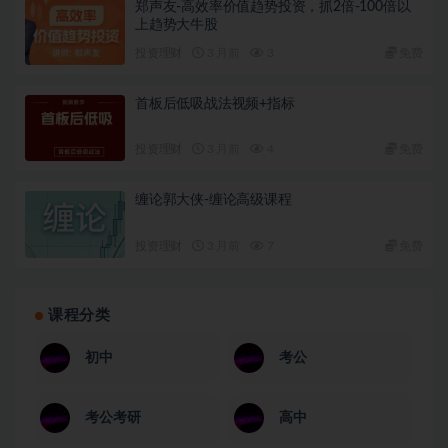
郑声友-高效率价值趋势投资，抓2倍-100倍以
上趋势大牛股
投资理财
3 月前
3
免费
首板后低吸战法视频+指标
投资理财
3 月前
4
免费
缠论郭大侠-缠论高级课程
投资理财
3 月前
7
免费
课程分类
初中
考公
考公考研
高中