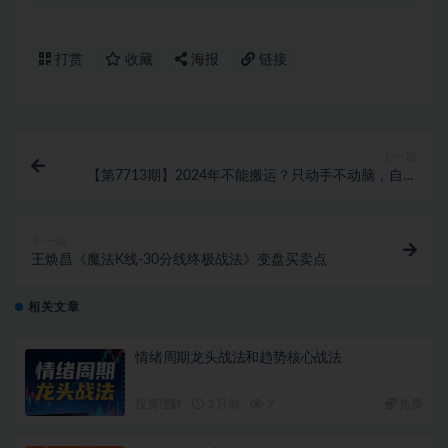
打赏
收藏
海报
链接
上一篇
【第7713期】2024年不能搬运？只动手不动脑，自媒
体平台单月暴力涨粉10000+
下一篇
王焕昌《魔法K线-30分线终极战法》变盘买卖点
相关文章
情绪周期龙头战法和趋势核心战法
投资理财
3 月前
7
免费