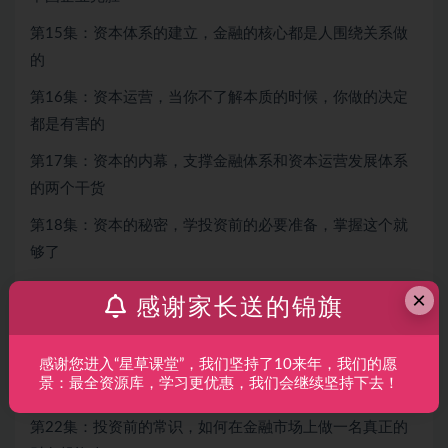
第15集：资本体系的建立，金融的核心都是人围绕关系做
的
第16集：资本运营，当你不了解本质的时候，你做的决定
都是有害的
第17集：资本的内幕，支撑金融体系和资本运营发展体系
的两个干货
第18集：资本的秘密，学投资前的必要准备，掌握这个就
够了
第19集：财务会计体系该如何才能衡量出一个企业的价值
×
感谢家长送的锦旗
第20集：看历史看事实金融风暴背后的原因到底是什么？
第21集：投资和融资没有那么难，当你把卖土豆的理论搞
感谢您进入“星草课堂”，我们坚持了10来年，我们的愿
景：最全资源库，学习更优惠，我们会继续坚持下去！
明白就什么都知道了
第22集：投资前的常识，如何在金融市场上做一名真正的